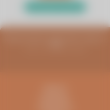
Test uw klachten met de zelftest
Blijf op de hoogte van infoavonden, columns en
meer
Schrijf u in voor de ViaSana nieuwsbrief
CONTACT
IK BEN EEN..
INFORMATIE