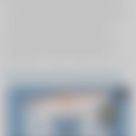
het invullen van deze vragenlijsten weten hoe ze de
service, nazorg en patiëntenvoorlichting ervaren hebben.
Doordat u en alle andere patiënten vóór en op diverse
momenten na de behandeling dezelfde vragen
beantwoordt, kunnen we u vertellen wat u van uw
behandeling en ViaSana mag verwachten. Daarnaast
krijgt ViaSana een goed beeld hoe het met haar
patiënten gaat en wat zij van de geleverde zorg vinden.
Patiëntenvoorlichting optimaliseren