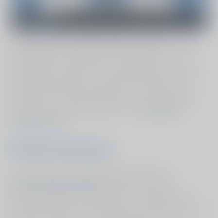
Wat kan een gemiddelde patiënt weer na de
behandeling? En is de pijn volledig verdwenen? Deze
waardevolle informatie helpt u bij het kiezen van een
behandeling. Het geeft u een goed beeld wat u van het
behandelresultaat kunt verwachten. Daarnaast kunt u
gedurende uw revalidatietraject zien of u op de goede
weg bent. Nieuwsgierig? Bekijk onze
Persoonlijke
Prognose Check
.
Kwaliteitsonderzoek
De uitkomsten van het kwaliteitsonderzoek via
www.mijnviasanaresultaat.nl
(Interactive Studios,
Rosmalen) gebruikt ViaSana samen met gegevens uit
patiëntendossiers om de kwaliteit van haar zorg te blijven