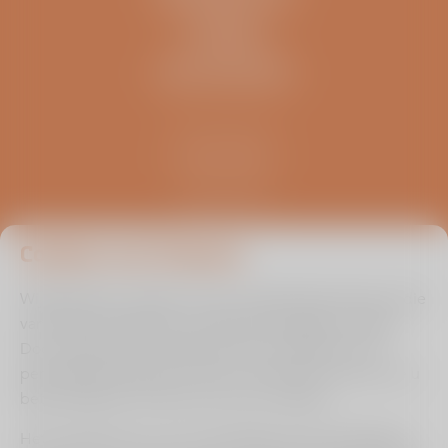
OVERIG
ZELFTESTEN
Kliniek ViaSana
Hoogveldseweg 1
5451 AA Mill
0485 476 330
info@viasana.nl
Cookies van Viasana
Wij gebruiken cookies om de uw gebruikservaring en die
van andere bezoekers zo optimaal mogelijk te maken.
Door ingevulde informatie binnen de zelftest en/of
persoonlijke prognose check te onthouden kunnen we u
beter bedienen en leren we van uw situatie.
Het is echter aan u of u ons toestaat om de instellingen