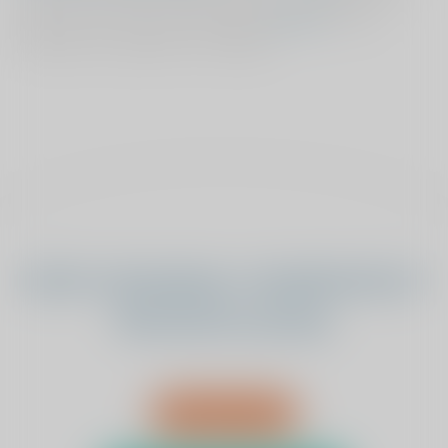
patiënten vinden van het resultaat.
Klik hier
om de
resultaten van patiënten te bekijken.
Heeft u bewegings- of pijnklachten?
Wij luisteren graag.
Afspraak maken