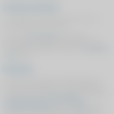
Deelname onderzoek
Als onderdeel van uw behandeling wordt u door uw
specialist gevraagd deel te nemen.
Lees in onze
privacyverklaring
hoe ViaSana uw
persoonsgegevens verwerkt. Heeft u vragen over het
invullen van de vragenlijsten, bekijk dan de
veelgestelde
vragen
pagina.
Resultaten
In 2020 lanceerde ViaSana de Persoonlijke Prognose
Check. Deze check laat zien wat u kunt verwachten van
het herstel na een totale
knie
- of
heup
prothese operatie,
valgiserende osteotomie
,
voorste kruisband
reconstructie
,
hallux valgus
operatie of
hernia
operatie.
Ook voor de andere behandelingen is onderzocht wat