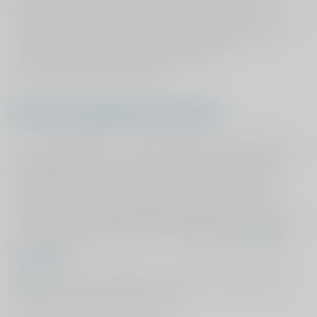
toetsen. Zo evalueren we behandelingen en onze
specialisten. Daarnaast vergelijkt ViaSana haar resultaten
met zorginstellingen uit het land. Klik
hier
voor een
overzicht en een korte samenvatting per
wetenschappelijke publicatie.
Wetenschappelijk onderzoek
Om het uitvragen van uw uitkomsten en het gebruik van
deze uitkomsten om onze zorg te verbeteren te blijven
optimaliseren, doet ViaSana ook wetenschappelijk
onderzoek. Dit heeft wetenschapscoördinator Yvette
Pronk in haar promotie onderzoek uitgezocht voor heup-
en knieprothese patiënten. Nieuwsgierig?
Zie hier haar
proefschrift
.
Klik hier
voor een overzicht en een korte samenvatting
per wetenschappelijke publicatie.