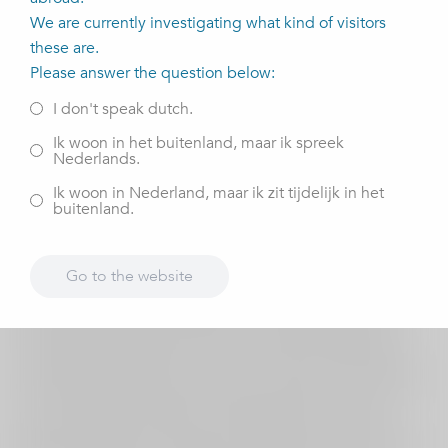
informatie gebruikt ViaSana om u beter voor te lichten en
We are currently investigating what kind of visitors
de kwaliteit van zorg te verbeteren.
these are.
MijnViaSanaresultaat.nl is als onderdeel van uw
Please answer the question below:
behandeling opgezet om zo nog beter deze resultaten te
I don't speak dutch.
volgen. Hierbij wordt gebruik gemaakt van PROMs en
PREMs. In 2012 is ViaSana als eerste in Nederland binnen
Ik woon in het buitenland, maar ik spreek
Nederlands.
de orthopedie en neurologie gestart met het meten van
kwaliteit van zorg middels PROMs.
Ik woon in Nederland, maar ik zit tijdelijk in het
buitenland.
Wat zijn PROMs en PREMs?
Go to the website
PROMs staat voor Patient Reported Outcome Measures;
vertaald patiënt gerapporteerde uitkomstmetingen. Dit
betekent dat met het invullen van wetenschappelijke
vragenlijsten patiënten laten weten hoe het met ze gaat.
De vragen gaan over functie, pijn, kwaliteit van leven en
mate van herstel. PREMs is de afkorting voor Patient
Reported Experience Measures. Patiënten laten middels