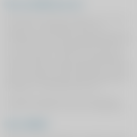
Wat is de MRSA bacterie?
MRSA (Methicilline Resistente Staphylococcus Aureus) is
een variant van de Staphylococus aureus. De
staphylococcus aureus bacterie komt bij gemiddeld 30%
van de bevolking voor. Vaak verspreidt deze bacterie zich
via de neus en de huid. Gezonde mensen worden niet
ziek van de bacterie en merken dus niet dat zij besmet
zijn. Bij een sterk verminderde weerstand kan de bacterie
infecties veroorzaken. Hoewel de staphylococcus aureus
bacterie met de gebruikelijke medicijnen (antibiotica) te
behandelen is, is de MRSA-bacterie dit niet.
Dit betekent dat de bacterie een infectie-gevaar kan
vormen voor niet alleen u maar ook uw medepatiënten.
Wat is BRMO?