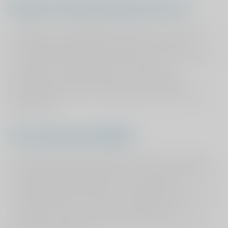
Wanneer komen de bacteriën voor?
De MRSA en overige BRMO bacteriën komen vaak voor
in buitenlandse ziekenhuizen, dit komt omdat in de
meeste buitenlandse zorginstellingen men niet verplicht
is patiënten op deze bacterie te controleren. In
Nederland zijn zorginstellingen dit wel verplicht,
desondanks komt ook in Nederlandse ziekenhuizen de
bacterie voor.
Vee-gerelateerde MRSA
Naast de zogenaamde ziekenhuisbacterie is er ook een
vee-gerelateerde MRSA bacterie. Uit onderzoek blijkt dat
onder de Nederlandse varkens, vleeskalveren en
vleeskuikens MRSA voorkomt. Mensen die beroepsmatig
in contact komen met varkens, vleeskalveren of
vleeskuikens hebben daardoor een grotere kans drager