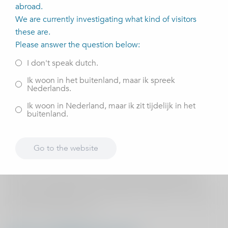
abroad.
Stap 2 - Keelkweek: maak met één eSwab een uitstrijk
We are currently investigating what kind of visitors
van beide keelbogen links en rechts. Neuskweek: maak
these are.
met één eSwab, met een rollende beweging over het
Please answer the question below:
neusslijmvlies, een uitstrijk van beide neusgaten.
I don't speak dutch.
Perineumkweek: maak met één eSwab, met een rollende
beweging, een uitstrijk van de huid tussen de anus en de
Ik woon in het buitenland, maar ik spreek
Nederlands.
geslachtsdelen. Gebruik voor elke kweek een nieuwe
eSwab.
Ik woon in Nederland, maar ik zit tijdelijk in het
buitenland.
Stap 3 - Plak op elke eSwabs één van de bijgevoegde
patiëntenstickers. Noteer op de stickers de
Go to the website
afnamelocatie: keel, neus of perineum.
Stap 4 - Doe de eSwabs in de safetybag en plak deze
dicht. Doe alles terug in de plastic envelop. Verstuur
zonder postzegel met de post naar het CWZ. De uitslag
komt bij ViaSana binnen.