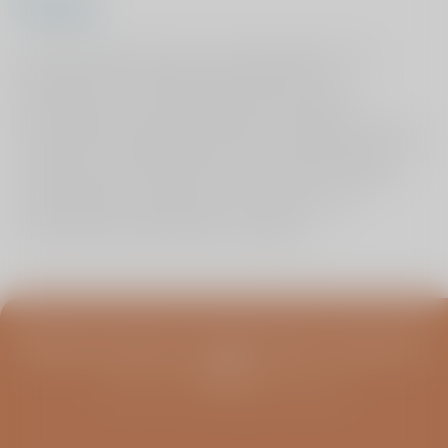
Tot slot
Bij het ontslag worden waar nodig afspraken met u
gemaakt over de verdere gang van zaken. De
behandeling is verder hetzelfde als de reguliere
behandeling, maatregelen hebben verder geen invloed
op de duur of andere aspecten van de behandeling. De
maatregelen zijn slechts ter voorkoming van verdere
verspreiding van de bacterie en worden in alle
Nederlandse zorginstellingen toegepast.
Blijf op de hoogte van infoavonden, columns en
meer
Schrijf u in voor de ViaSana nieuwsbrief