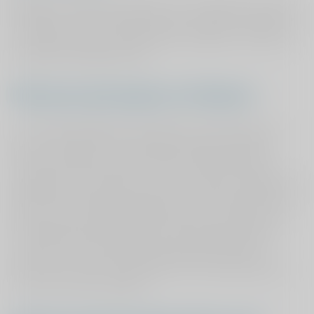
BRMO zijn bijzonder resistente micro-organismen. Naast
MRSA zijn er meer bacteriën die in staat zijn resistentie te
ontwikkelen tegen veel gebruikte antibiotica en daarom
moeilijk te behandelen zijn.
Waarom maatregelen in ViaSana?
In een zorginstelling als ViaSana zijn veel mensen die
door een operatie een verlaagde weerstand hebben.
Zoals vermeld zijn mensen met een lage weerstand
vatbaarder voor infecties. Door een infectie met MRSA of
BRMO kan de ziektelast toenemen, dat kan bijvoorbeeld
leiden tot een langere opnameduur. Het is daarom van
het allergrootste belang dat er maatregelen getroffen
worden om te voorkomen dat bijzonder resistente
bacteriën worden overgedragen naar andere patiënten
en zij een infectie oplopen.