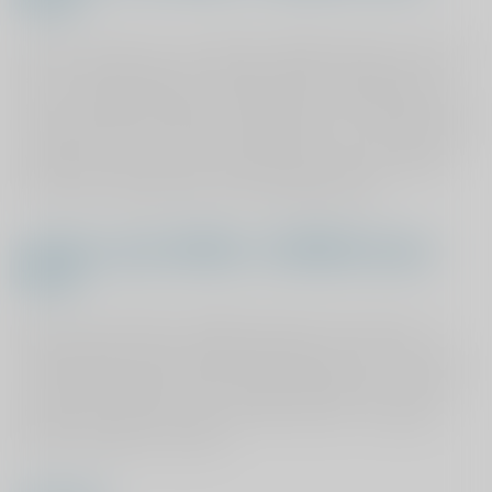
bent?
Indien u drager van een MRSA of BRMO blijkt te zijn, dan
kan uw behandeling in ViaSana gewoon doorgaan met
extra voorzorgsmiddelen. Afhankelijk van de bacterie kan
het zijn dat u een neuszalf moet smeren, een scrub moet
gebruiken of dat u op een aparte kamer komt te liggen
en wordt verzorgd door één verpleegkundige.
Indien u geen MRSA- of BRMO drager
bent?
Bent u geen MRSA- of BRMO drager dan worden er in
ViaSana geen extra maatregelen genomen. De test voor
de MRSA of BRMO is drie maanden geldig. Als u na die
periode de kliniek opnieuw bezoekt dient u mogelijk
opnieuw getest te worden.