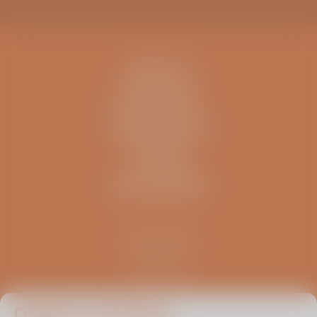
CONTACT
IK BEN EEN..
INFORMATIE
OVERIG
ZELFTESTEN
Kliniek ViaSana
Hoogveldseweg 1
5451 AA Mill
0485 476 330
info@viasana.nl
Cookies van Viasana