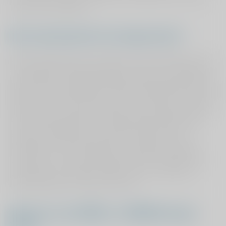
te zijn van de bacterie.
Hoe wordt getest of u drager bent?
Wanneer blijkt dat u een grotere kans heeft drager te zijn
van de MRSA- of BRMO bacterie wordt er een onderzoek
gedaan. Bij dit onderzoek worden kweken afgenomen op
plaatsen waar de bacterie het meest voorkomt. Het wordt
getest via de neus, keel, perineum of eventuele wonden
en/of eczeem-plekken. De wattenstokjes waarmee de
kweken zijn afgenomen worden vervolgens in het
laboratorium van het ziekenhuis onderzocht. Meestal
duurt het vier tot vijf werkdagen voor de uitslag van de
test bekend is. Zodra de uitslag binnen is neemt de
kliniek telefonisch contact met u op.
Wat als u een MRSA- of BRMO drager