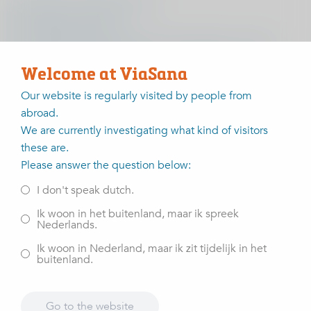
X-benen; wat houdt het in?
Oorzaken X-benen
Conservatieve of operatieve behandeling x-benen
X-benen corrigeren
Welcome at ViaSana
Our website is regularly visited by people from
abroad.
We are currently investigating what kind of visitors
these are.
Please answer the question below:
I don't speak dutch.
Ik woon in het buitenland, maar ik spreek
Nederlands.
Ik woon in Nederland, maar ik zit tijdelijk in het
buitenland.
Go to the website