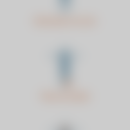
Schouder en arm
Voet en enkel