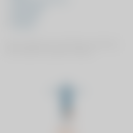
Frozen shoulder
Knieschijfpijn
Artrose voet
AC artrose
Staat uw aandoening er niet bij? Zoek uw aandoening
door hieronder op uw gewricht te klikken: