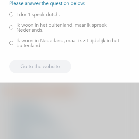
Please answer the question below:
Luister op Spotify
I don't speak dutch.
Knieartrose
Ik woon in het buitenland, maar ik spreek
Heupartrose
Nederlands.
Meniscusletsel
Ik woon in Nederland, maar ik zit tijdelijk in het
buitenland.
Kijk op Youtube
Knieartrose
Go to the website
Heupartrose
Lees op deze website
Artrose knie
Versleten heup
Voorste kruisband
Gescheurde meniscus
Rugpijn
Gescheurde schouderpees