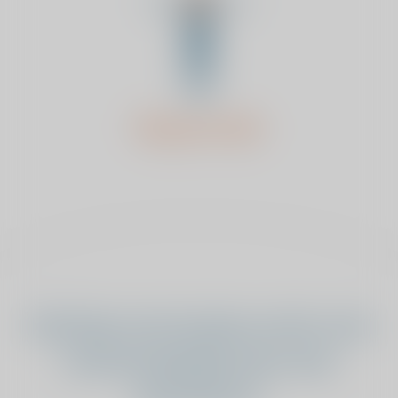
Rug en nek
Ook klaar met de pijn en wilt u ook
worden geholpen door onze