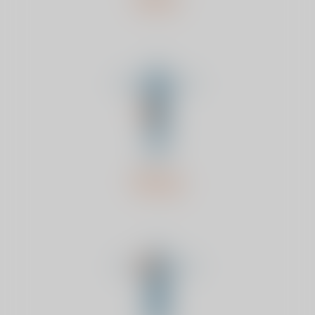
Knie
Heup