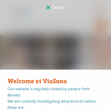
Sluiten
Bewegingsklachten
Welcome at ViaSana
Home
Bewegingsklachten
Our website is regularly visited by people from
abroad.
Hieronder vindt u informatie over de meest gestelde
We are currently investigating what kind of visitors
diagnoses binnen ViaSana:
these are.