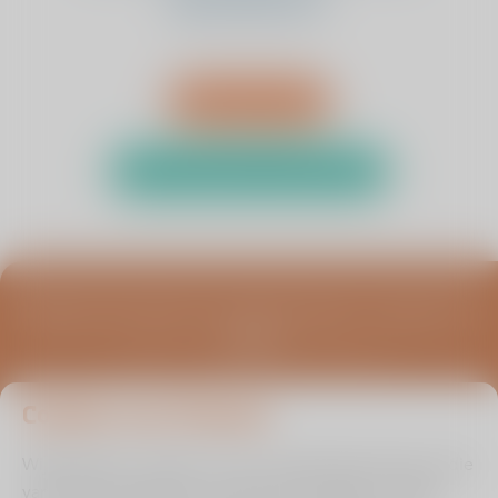
specialisten?
Afspraak maken
Test uw klachten met de zelftest
Blijf op de hoogte van infoavonden, columns en
meer
Schrijf u in voor de ViaSana nieuwsbrief
Cookies van Viasana
Wij gebruiken cookies om de uw gebruikservaring en die
van andere bezoekers zo optimaal mogelijk te maken.