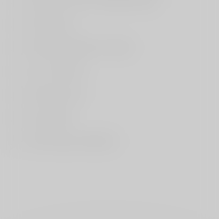
✅
Menzis, Vink Vink, Anderzorg, HEMA
✅
ONVZ, VvAA
✅
DSW, Stad Holland, in Twente
✅
a.s.r., ik kies zelf
✅
Aevitae, eucare
✅
Eno, Salland
✅
AZVZ, Zorg en Zekerheid