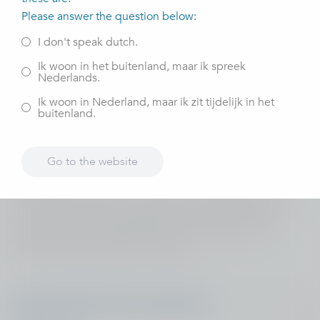
behandelingen zijn gecontracteerd. De kosten worden
Please answer the question below:
volgens uw polisvoorwaarden vergoed uit de
I don't speak dutch.
basisverzekering.
Ik woon in het buitenland, maar ik spreek
Nederlands.
Ik woon in Nederland, maar ik zit tijdelijk in het
buitenland.
Go to the website
Welke zorg betaalt u mogelijk zelf?
In Nederland vallen een operatie en een bezoek aan de
huisarts of specialist onder de basisverzekering. Toch
kunt u tijdens uw behandeling in een ziekenhuis of
kliniek te maken krijgen met kosten.
Afspraak niet of te laat annuleren