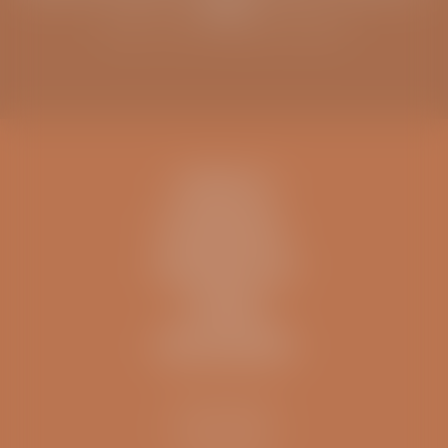
meer
Schrijf u in voor de ViaSana nieuwsbrief
CONTACT
IK BEN EEN..
INFORMATIE
OVERIG
ZELFTESTEN
Kliniek ViaSana
Hoogveldseweg 1