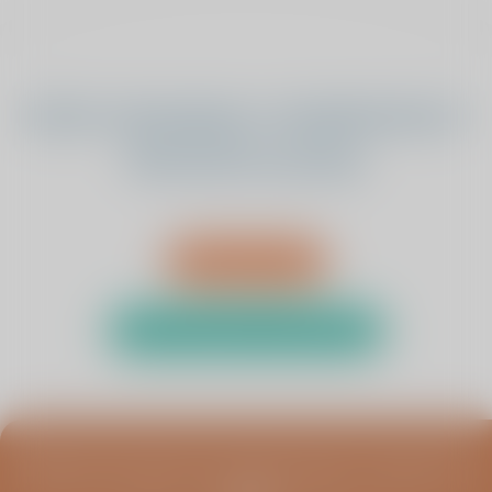
Heeft u bewegings- of pijnklachten?
Wij luisteren graag.
Afspraak maken
Test uw klachten met de zelftest
Blijf op de hoogte van infoavonden, columns en