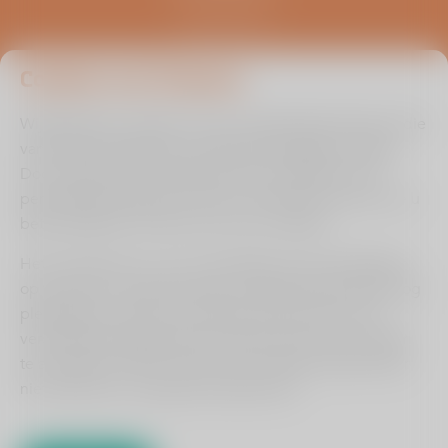
5451 AA Mill
0485 476 330
info@viasana.nl
Cookies van Viasana
Wij gebruiken cookies om de uw gebruikservaring en die
van andere bezoekers zo optimaal mogelijk te maken.
Door ingevulde informatie binnen de zelftest en/of
persoonlijke prognose check te onthouden kunnen we u
beter bedienen en leren we van uw situatie.
Het is echter aan u of u ons toestaat om de instellingen
op te slaan om op deze wijze uw gebruikerservaring nog
plezieriger te maken. Ons advies is dan ook om de
verschillende zogenaamde cookies die hiervoor zorgen
Cookie instellingen aanpassen
te accepteren. Wilt u dit om een of andere reden liever
Hulp bij lezen?
niet, dan kan en mag dat natuurlijk ook.
Algemene voorwaarden
Klik dan op het vraagteken.
Privacyreglement