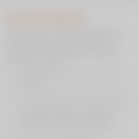
Gebruik voor sport of hobby zonder medische
indicatie
Onze zorgverzekeraars
ViaSana heeft met de onderstaande zorgverzekeraars
afspraken gemaakt. In de meeste gevallen wordt uw
behandeling volledig vergoed. Het kan echter
voorkomen dat u bepaalde kosten zelf moet betalen,
zoals hierboven uitgelegd.
VGZ, Bewuzt, IZA, United Consumers, IZZ, Univé,
✅
UMC, ZEKUR
✅
CZ, OHRA, Nationale Nederlanden, Just, CZ Direct
Achmea, FBTO, Interpolis, De Friesland, Zilveren
✅
Kruis ZieZo, Zilveren Kruis, De christelijke
zorgverzekeraar, studenten goed verzekerd