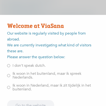
O-benen; wat houdt het in?
Oorzaken o-benen
Conservatieve of operatieve behandeling o-benen
O-benen corrigeren
Welcome at ViaSana
Our website is regularly visited by people from
Test uw knieklachten
abroad.
We are currently investigating what kind of visitors
these are.
Please answer the question below:
I don't speak dutch.
Ik woon in het buitenland, maar ik spreek
Nederlands.
Ik woon in Nederland, maar ik zit tijdelijk in het
buitenland.
Go to the website