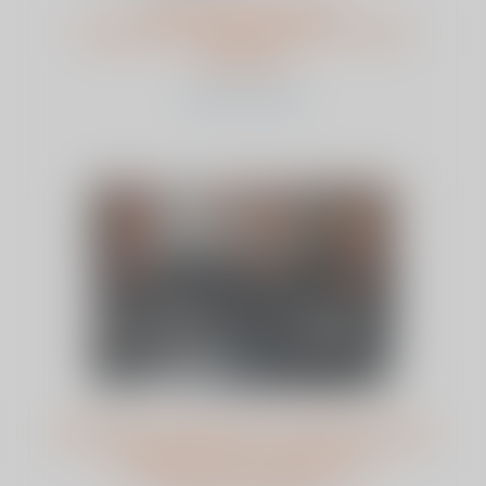
Het werk van een
anesthesiemedewerker in een
kliniek
bekijk dit artikel
16 feb | Symposium: complexe knie
sparende chirurgie voor