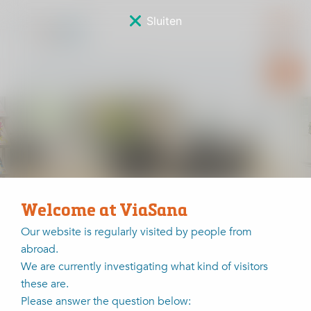
Sluiten
Nieuws
Welcome at ViaSana
Our website is regularly visited by people from
Home
Nieuws
29 jan | Infoavond knie- en heupartrose
abroad.
We are currently investigating what kind of visitors
29 jan | Infoavond knie- en
these are.
heupartrose
Please answer the question below: