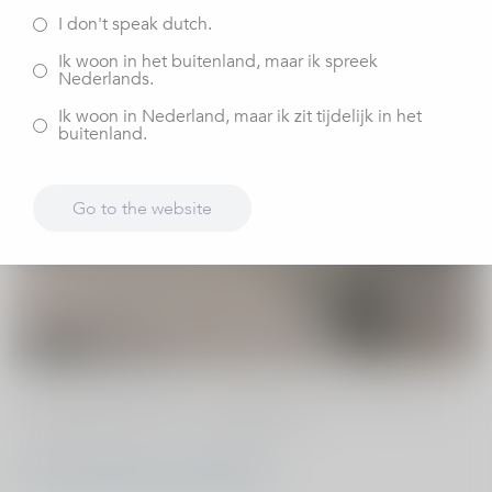
dinsdag 2 januari 2024
I don't speak dutch.
Ik woon in het buitenland, maar ik spreek
Nederlands.
Ik woon in Nederland, maar ik zit tijdelijk in het
buitenland.
Go to the website
Op maandag 29 januari organiseert Kliniek ViaSana een
infoavond over knie- en heupartrose.
Meer informatie en aanmelden >