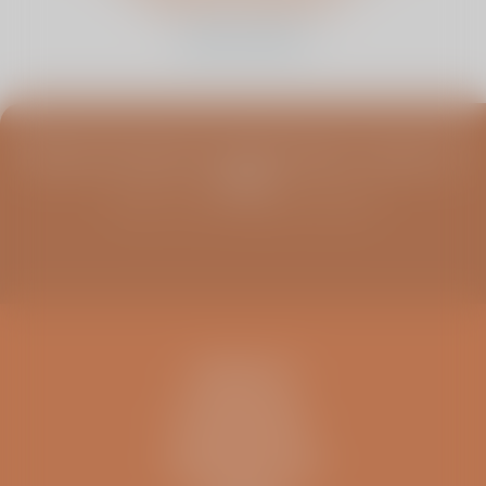
fysiotherapeuten
bekijk dit artikel
Blijf op de hoogte van infoavonden, columns en
meer
Schrijf u in voor de ViaSana nieuwsbrief
CONTACT
IK BEN EEN..
INFORMATIE