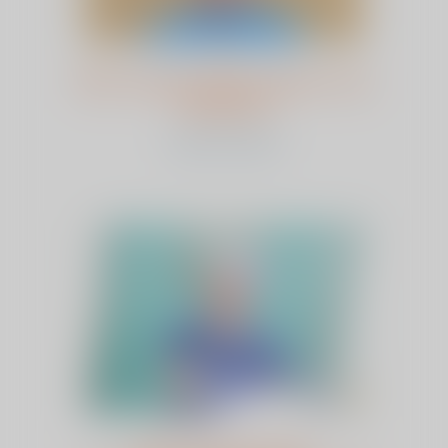
Wat vond de ZKN auditor van
ViaSana?
bekijk dit artikel