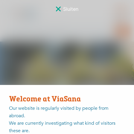
Sluiten
Sponsorverkiezing
Welcome at ViaSana
Home
Sponsorverkiezing
Alphons van Boxmeer
Our website is regularly visited by people from
abroad.
Alphons van Boxmeer
We are currently investigating what kind of visitors
these are.