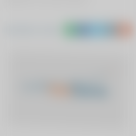
Rugklachten is ook nog een probleem.
Deel Alphons's verhaal