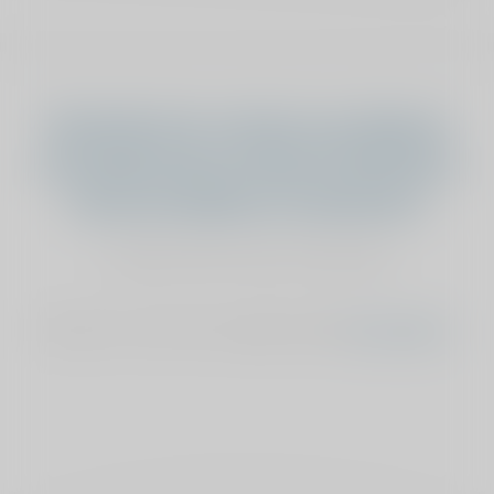
Vind jij dat het verhaal van Alphons
onze sponsoring verdient? Geef dan je
stem aan Alphons van Boxmeer
stemmen kan maar éénmalig
Stemmen is niet meer mogelijk, bekijk
het overzicht
.