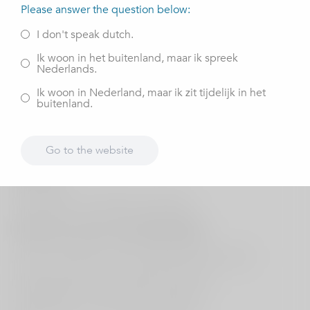
Please answer the question below:
Behandeling
I don't speak dutch.
Volledige knie prothese.
Ik woon in het buitenland, maar ik spreek
Nederlands.
Het heeft een tijd geduurd, nu gaat het de goede kant
op.
Ik woon in Nederland, maar ik zit tijdelijk in het
buitenland.
Stichting / Vereniging
ERHV hengelsport Sint-oedenrode
Go to the website
Motivatie
Hengelsport is al 60 jaar mijn passie.
Wat kunt u weer na de behandeling?
Ik heb minder pijn en kan daardoor beter vooruit.
Hopelijk gaat het uiteindelijk nog beter?