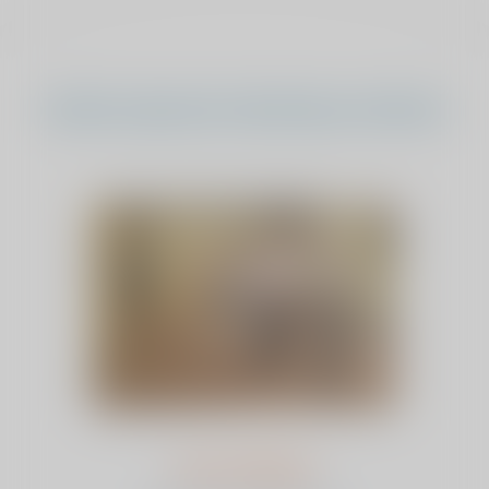
Andere sponsorverkiezing verhalen
Corrie Degen