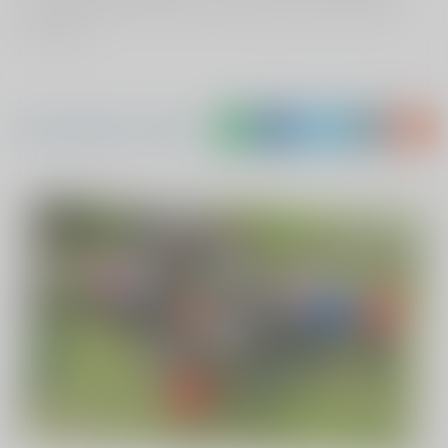
en kan heerlijk aan deze en ook andere evenementen
meedoen.
Deel Annelies's verhaal