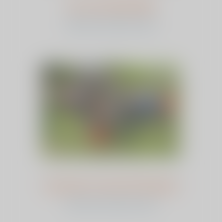
Lia van Zandwijk
bekijk het verhaal en stem
Annelies van der Kruijssen
bekijk het verhaal en stem