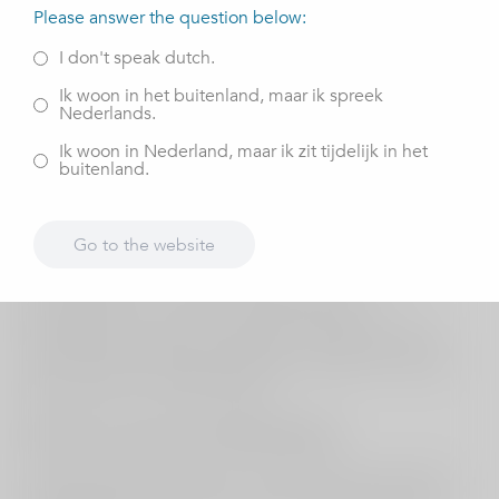
Please answer the question below:
Behandeling
I don't speak dutch.
Eerst voor een nieuwe heup in september 2022 en
Ik woon in het buitenland, maar ik spreek
vervolgens een nieuwe knie in juni 2024
Nederlands.
Stichting / Vereniging
Ik woon in Nederland, maar ik zit tijdelijk in het
buitenland.
Buurtvereniging de Croyse Ridders
Motivatie
Go to the website
Omdat deze buurtvereniging zorgt voor contact met
buurtgenoten d.m.v fiets- of wandeltochten,
kaartavonden, etentje, buurtbbq e.d. Eigenlijk iedere
maand wordt er iets georganiseerd waardoor de leden
goed contact met elkaar krijgen.
Wat kunt u weer na de behandeliung?
Dankzij deze operaties ben ik veel mobieler geworden