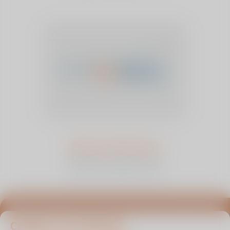
Margret Huisman
bekijk het verhaal en stem
Blijf op de hoogte van infoavonden, columns en
Cookies van Viasana