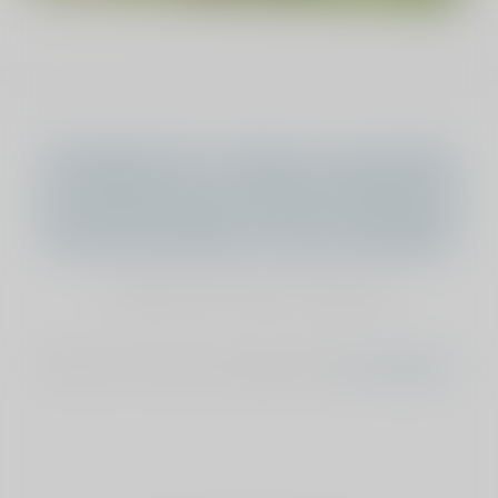
Vind jij dat het verhaal van Annelies
onze sponsoring verdient? Geef dan je
stem aan Annelies van der Kruijssen
stemmen kan maar éénmalig
Stemmen is niet meer mogelijk, bekijk
het overzicht
.