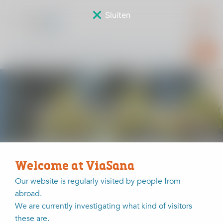
Sluiten
Sponsorverkiezing
Welcome at ViaSana
Home
Sponsorverkiezing
Annelies van der Kruijssen
Our website is regularly visited by people from
abroad.
Annelies van der Kruijssen
We are currently investigating what kind of visitors
these are.