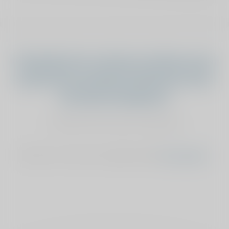
Vind jij dat het verhaal van Diana onze
sponsoring verdient? Geef dan je stem
aan Diana Krijgsman
stemmen kan maar éénmalig
Stemmen is niet meer mogelijk, bekijk
het overzicht
.