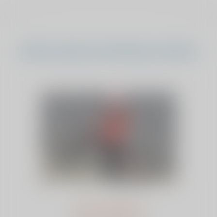
Andere sponsorverkiezing verhalen
Johan Dekkers