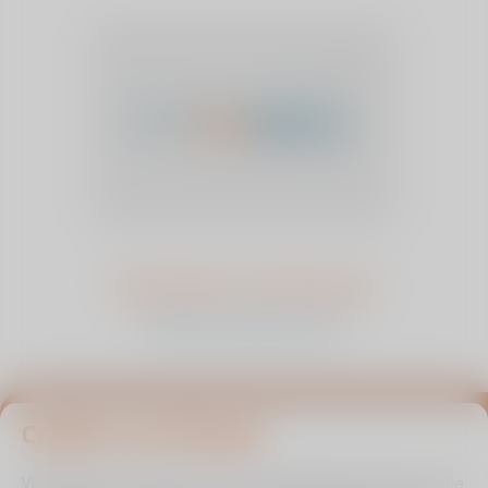
Henriëtta van Venrooij
bekijk het verhaal en stem
Cookies van Viasana
Blijf op de hoogte van infoavonden, columns en
meer
Wij gebruiken cookies om de uw gebruikservaring en die