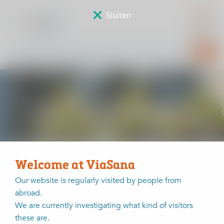
Sluiten
Sponsorverkiezing
Welcome at ViaSana
Home
Sponsorverkiezing
Diana Krijgsman
Our website is regularly visited by people from
abroad.
Diana Krijgsman
We are currently investigating what kind of visitors
these are.