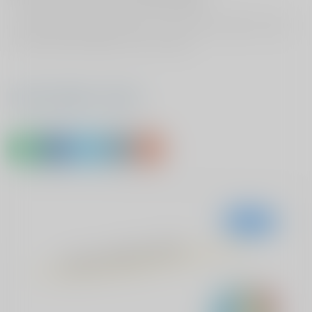
Doordat ik geopereerd ben in een ander ziekenhuis kan
ik weer heel wat beter uit de voeten.
Deel Henriëtte's verhaal