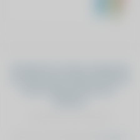
Vind jij dat het verhaal van Henriëtte
onze sponsoring verdient? Geef dan je
stem aan Henriëtte Hanraets -
Roijackers
stemmen kan maar éénmalig
Stemmen is niet meer mogelijk, bekijk
het overzicht
.