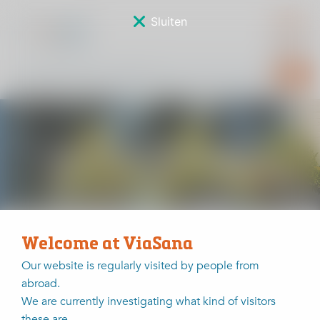
Sluiten
Sponsorverkiezing
Welcome at ViaSana
Home
Sponsorverkiezing
Henriëtte Hanraets - Roijackers
Our website is regularly visited by people from
abroad.
Henriëtte Hanraets -
We are currently investigating what kind of visitors
Roijackers
these are.