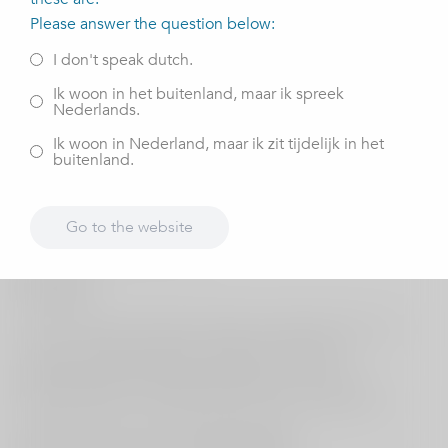
Please answer the question below:
Behandeling
I don't speak dutch.
Ik woon in het buitenland, maar ik spreek
Artrose aan rechterknie. Heel goed behandeld, echter
Nederlands.
doordat ik een risico had waardoor ik niet geopereerd
Ik woon in Nederland, maar ik zit tijdelijk in het
kon worden in Mill moest ik noodgedwongen naar een
buitenland.
ander ziekenhuis waar ze een intensive care hebben.
Stichting / Vereniging
Go to the website
Stichting dorpshuis Steyl
Motivatie
Hier worden elke dag activiteiten georganiseerd voor
ouderen, alleenstaanden, kinderen en andere
belanghebbende zoals kledingmarkt, koken voor
alleenstaanden, sinterklaasmarkt, kienen, sjoelen etc
Wat kunt u weer na de behandeling?