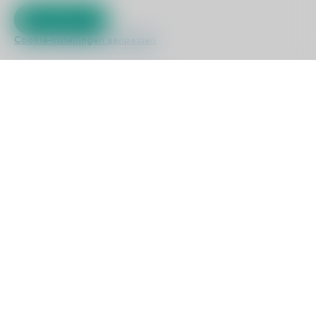
ZELFTESTEN
Akkoord
Cookie-instellingen aanpassen
Kliniek ViaSana
Hoogveldseweg 1
5451 AA Mill
0485 476 330
info@viasana.nl