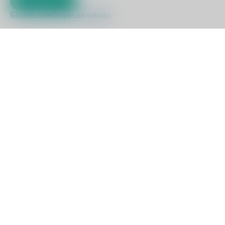
Kliniek ViaSana
Cookie-instellingen aanpassen
Hoogveldseweg 1
5451 AA Mill
0485 476 330
info@viasana.nl
Cookie instellingen aanpassen