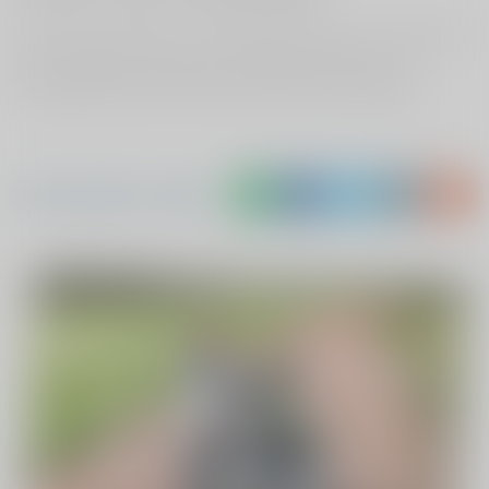
Ik ben weer mobiel… ik gun deze mensen en hun familie
die al die jaren intensieve mantelzorg verlenen een
stukje geluk dat de zonnehoeve voor hen gaat zijn!
Deel Janneke's verhaal