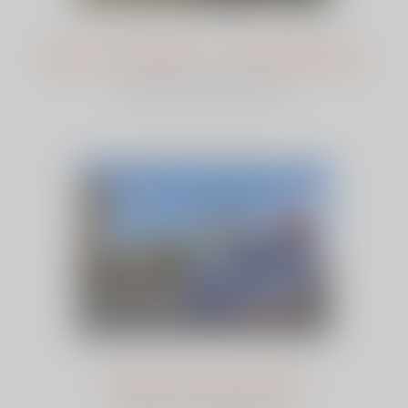
Sjan van de Zand - van de Nostrum
bekijk het verhaal en stem
Tanja van Tatenhove