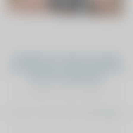
Vind jij dat het verhaal van Janneke
onze sponsoring verdient? Geef dan je
stem aan Janneke Eshuis
stemmen kan maar éénmalig
Stemmen is niet meer mogelijk, bekijk
het overzicht
.