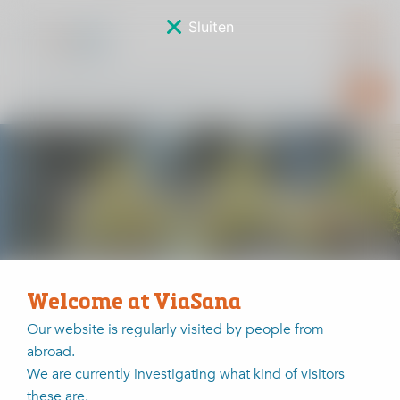
Sluiten
Sponsorverkiezing
Welcome at ViaSana
Home
Sponsorverkiezing
Janneke Eshuis
Our website is regularly visited by people from
abroad.
Janneke Eshuis
We are currently investigating what kind of visitors
these are.