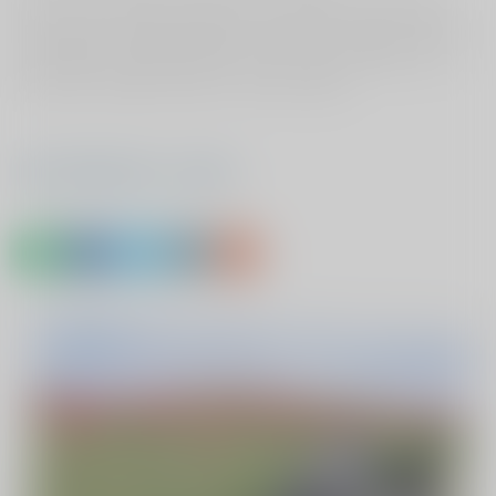
Ik ben momenteel nog aan het revalideren maar hoop
dat ik binnen afzienbare tijd weer mee kan doen met de
welekijkse wandelaktiviteit en ook weer wekelijkse met
cliënten kan gaan fietsen met de duofiets.
Deel Wilhelmien's verhaal