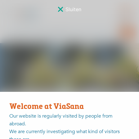
Sluiten
Sponsorverkiezing
Home
Sponsorverkiezing
Wilhelmien van Rijbroek - Hanenberg
Welcome at ViaSana
Our website is regularly visited by people from
abroad.
Wilhelmien van Rijbroek -
We are currently investigating what kind of visitors
Hanenberg