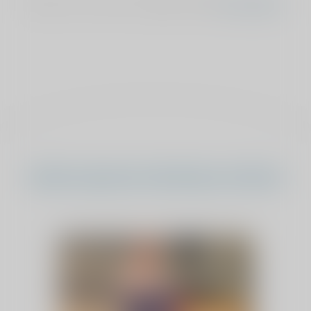
Stemmen is niet meer mogelijk, bekijk
het overzicht
.
Andere sponsorverkiezing verhalen