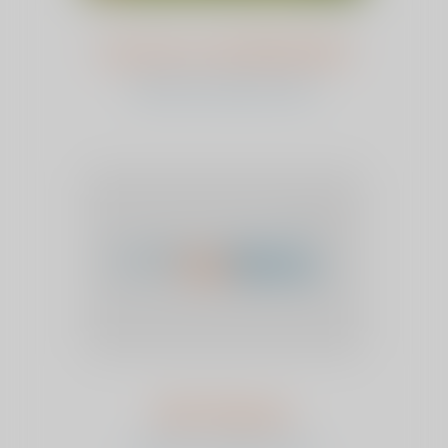
Laurence van Bilderbeek
bekijk het verhaal en stem
Will Thijssen