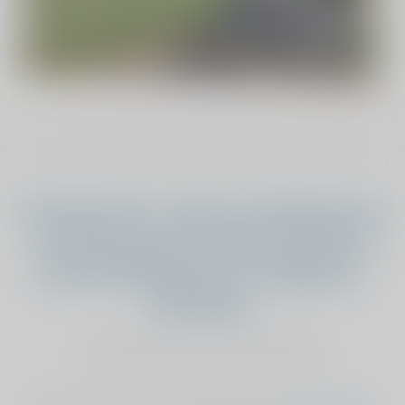
Vind jij dat het verhaal van Wilhelmien
onze sponsoring verdient? Geef dan je
stem aan Wilhelmien van Rijbroek -
Hanenberg
stemmen kan maar éénmalig