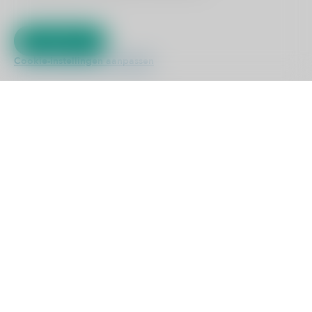
Klik dan op het vraagteken.
ZELFTESTEN
Akkoord
Kliniek ViaSana
Cookie-instellingen aanpassen
Hoogveldseweg 1
5451 AA Mill
0485 476 330
info@viasana.nl