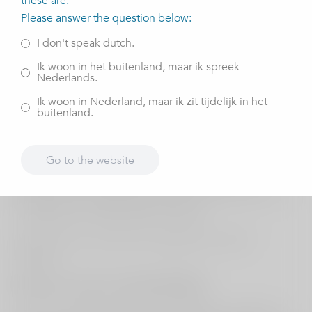
these are.
Please answer the question below:
Behandeling
I don't speak dutch.
Volledige knieprothese in mijn linkerbeen
Ik woon in het buitenland, maar ik spreek
Nederlands.
Stichting / Vereniging
Ik woon in Nederland, maar ik zit tijdelijk in het
buitenland.
Stichting vrienden van de Watersteeg
Motivatie
Go to the website
Deze stichting verzorgd mbv donatie uitstapjes en
activiteiten voor hulpbehoevende mensen die wonen in
verpleeghuis de Watersteeg in Veghel.
Ik ben sinds mijn pensioen aangesloten bij deze
stichting.
Wat kunt u weer na de behandeling?