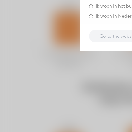
Ik woon in het bu
Ik woon in Nederla
Go to the webs