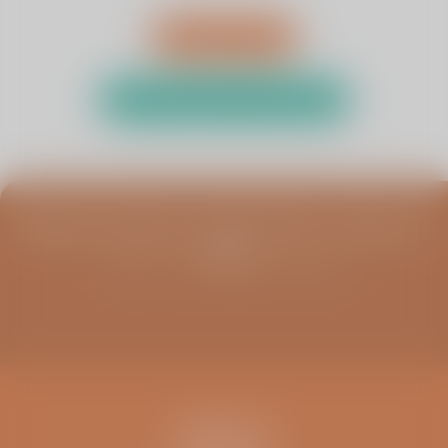
Afspraak maken
Test uw klachten met de zelftest
Blijf op de hoogte van infoavonden, columns en
meer
Schrijf u in voor de ViaSana nieuwsbrief
CONTACT