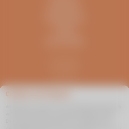
IK BEN EEN..
INFORMATIE
OVERIG
ZELFTESTEN
Kliniek ViaSana
Hoogveldseweg 1
5451 AA Mill
0485 476 330
info@viasana.nl
Cookies van Viasana
Wij gebruiken cookies om de uw gebruikservaring en die
van andere bezoekers zo optimaal mogelijk te maken.
Door ingevulde informatie binnen de zelftest en/of
persoonlijke prognose check te onthouden kunnen we u