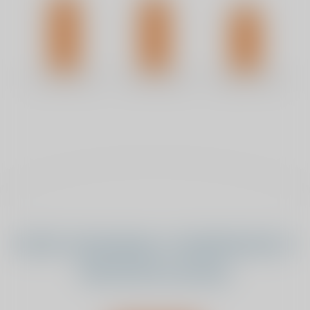
Heeft u bewegings- of pijnklachten?
Wij luisteren graag.