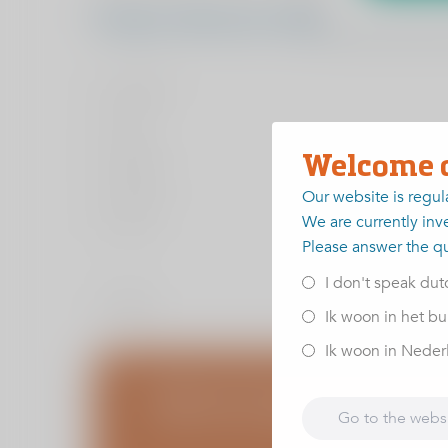
Vraag 1. Hoe zou u de pijn beschrij
Erg licht
Licht
Matig
Welcome 
Ernstig
Our website is regul
We are currently inve
Geen
Please answer the q
I don't speak dut
< vorige
Ik woon in het bu
Ik woon in Nederla
Blijf op de hoogte van infoa
Go to the webs
Schrijf u in voor de ViaSana nieuwsbrief