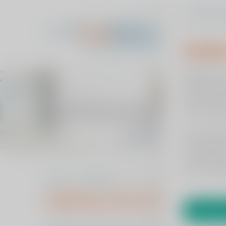
Cookie
Home
B
Wij gebruik
optimaal mo
persoonlijk
Zelftesten
van uw situa
Het is echte
uw gebruike
verschillen
een of ander
Home
Zelftesten
Knie klachten
Zelftest knie klachte
Akkoo