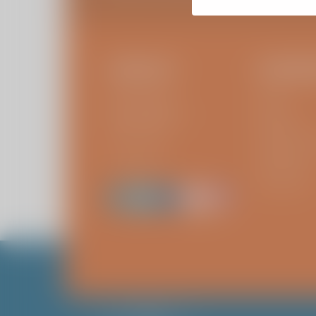
CONTACT
IK BEN E
Kliniek ViaSana
Patiënt
Hoogveldseweg 1
Bezoeker
5451 AA Mill
Verwijzer of 
Vraag stellen
Verzekeraar
Leverancier
Cookie