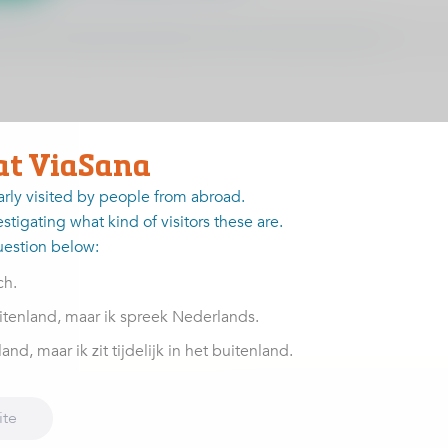
ven die u gewoonlijk van uw knie heeft?
at ViaSana
arly visited by people from abroad.
stigating what kind of visitors these are.
uestion below:
ch.
Vraag
1
van
12
itenland, maar ik spreek Nederlands.
nd, maar ik zit tijdelijk in het buitenland.
vonden, columns en meer
ite