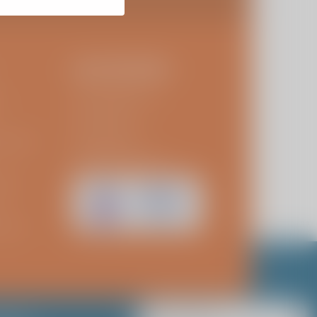
ZELFTESTEN
t
Schouderklachten
Knie klachten
sarissen
Heupprothese
Revisie knieprothese
kies
losure