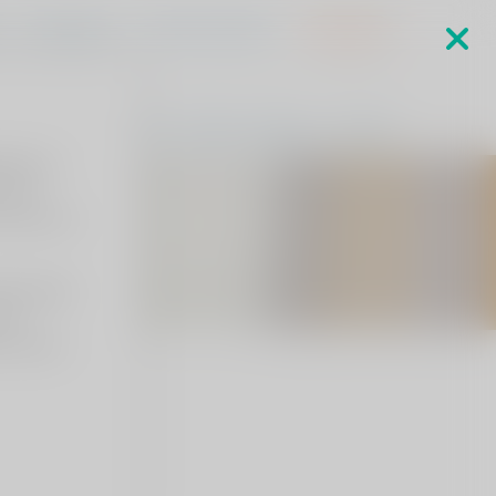
s
MijnViaSana
Sponsorverkiezing
Verwijzers
ringen
Specialisten
Waarom ViaSana
Contact
kers zo
en/of
 leren we
deze wijze
 de
 u dit om