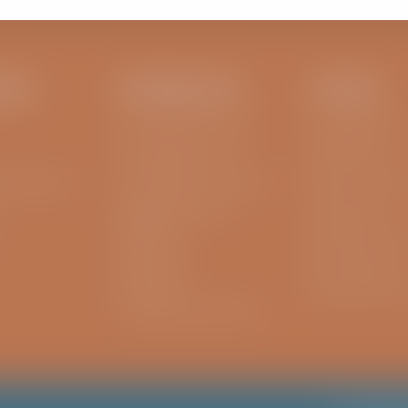
EN..
INFORMATIE
OVERIG
Aanvraagformulier MRI
Privacyreglemen
Aanvraagformulier CT
MRSA beleid
fysiotherapeut
Aanvraagformulier röntgen
Raad van commis
Medische gegevens
Cliëntenraad
opvragen
Disclaimer & Coo
MijnViaSana
Klacht indienen
Wachttijden
Responsible Disc
Vergoeding behandeling