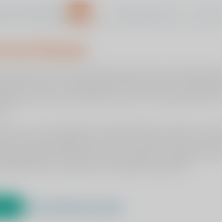
Veelgestelde vragen
Vacature
s van Viasana
ewegingsklachten
Behandelingen
Radiologie
Patiënterva
en cookies om de uw gebruikservaring en die van andere bezoe
gelijk te maken. Door ingevulde informatie binnen de zelftest 
e prognose check te onthouden kunnen we u beter bedienen en
tie.
r aan u of u ons toestaat om de instellingen op te slaan om op 
rservaring nog plezieriger te maken. Ons advies is dan ook om
de zogenaamde cookies die hiervoor zorgen te accepteren. Wilt
e reden liever niet, dan kan en mag dat natuurlijk ook.
n
rd
Cookie-instellingen aanpassen