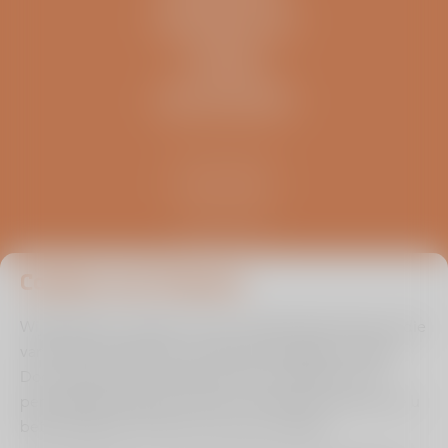
INFORMATIE
OVERIG
ZELFTESTEN
Kliniek ViaSana
Hoogveldseweg 1
5451 AA Mill
0485 476 330
info@viasana.nl
Cookies van Viasana
Wij gebruiken cookies om de uw gebruikservaring en die
van andere bezoekers zo optimaal mogelijk te maken.
Door ingevulde informatie binnen de zelftest en/of
persoonlijke prognose check te onthouden kunnen we u
beter bedienen en leren we van uw situatie.