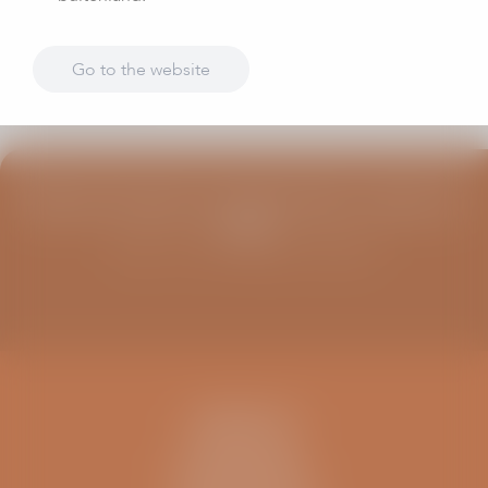
Go to the website
Aanmelden
Blijf op de hoogte van infoavonden, columns en
meer
Schrijf u in voor de ViaSana nieuwsbrief
CONTACT
IK BEN EEN..