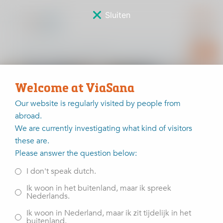
Sluiten
Welcome at ViaSana
Our website is regularly visited by people from
Buurt
abroad.
We are currently investigating what kind of visitors
these are.
Please answer the question below:
Home
Buurt
I don't speak dutch.
Ik woon in het buitenland, maar ik spreek
Meld u hieronder aan voor de informatiebijeenkomst op
Nederlands.
17 november om 19:00 uur.
Ik woon in Nederland, maar ik zit tijdelijk in het
buitenland.