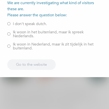
We are currently investigating what kind of visitors
vrijdag 29 oktober 2021
these are.
Please answer the question below:
I don't speak dutch.
Ik woon in het buitenland, maar ik spreek
Nederlands.
Ik woon in Nederland, maar ik zit tijdelijk in het
buitenland.
Go to the website
Ik ben één van de 22 BHV’ers van ViaSana. We worden
daar goed in geschoold en kunnen veel oefenen.
Ondanks dat dit natuurlijk een serieuze zaak is, wordt er
ook veel gelachen tijdens de scholingen.