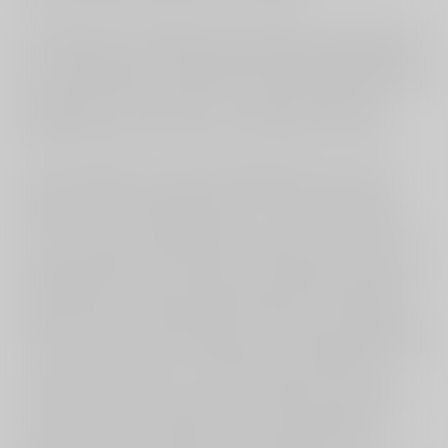
Zo kreeg ik op de dag dat ik dit schrijf een dropping met
mijn collega op de verpleegafdeling. Brandalarm ging af
(een oefening dus), mega herrie uit de brandpieper die ik
op zak had in mijn uniform. Er ontstond meteen een
gezonde spanning. Oké actie, wat moeten we doen?
Als eerste keken we op het brandpaneel aan de muur
waar de melding vandaan kwam. In kamer 210 bleek
“brand” te zijn. Oranje hesjes aan, check. Portofoon aan,
check. We renden alvast op ons doel af, kamer 210, met
de brandblusser in mijn handen. Ondertussen loeide die
brandpieper nog door. Wat de adrenaline verder deed
oplaaien. Als een volleerd actrice riep mijn collega dat er
“rook” onder de deur vandaan kwam. Dat betekende dat
we de kamer niet meer in mochten maar de kamers
eromheen moesten ontruimen. We deden een poging
om iemand aan de andere kant van de portofoon te