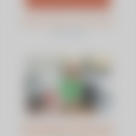
Mangomoment van de maand
bekijk dit artikel
Diane Spanja over haar rol als
locatiemanager FysioSupport