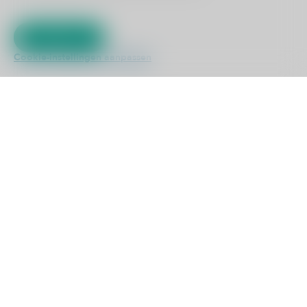
OVERIG
Akkoord
ZELFTESTEN
Cookie-instellingen aanpassen
Kliniek ViaSana
Hoogveldseweg 1
5451 AA Mill
0485 476 330
info@viasana.nl