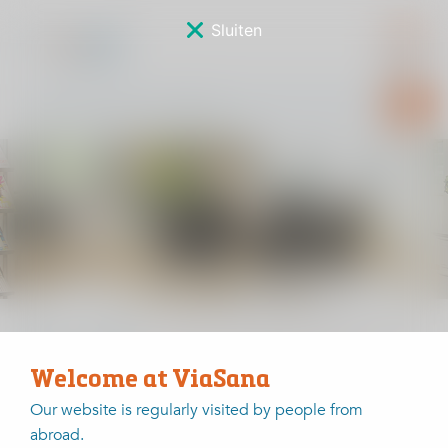
Sluiten
Nieuws
Home
Nieuws
Column verpleegkundige Merel: BHV
Welcome at ViaSana
Column verpleegkundige
Our website is regularly visited by people from
Merel: BHV
abroad.