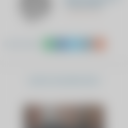
Looyschelder
Verpleegkundige
Deel dit artikel
Laatste nieuwsberichten