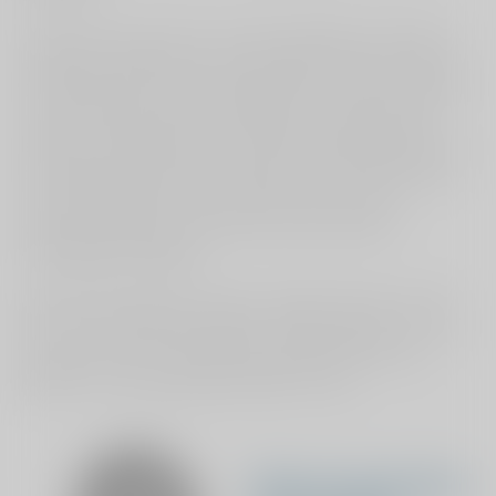
Er was trouwens niks mis met de portofoons, maar mijn
collega en ik hadden iets meer geduld moeten hebben.
De Hoofd BHV’er moet namelijk eerst van haar werkplek
naar de receptie lopen. Omdat dit een oefening was
stonden mijn collega en ik al klaar naast de portofoons in
de verpleegpost. Dat is natuurlijk in de normale situatie
nooit zo, dan zouden we aan het werk zijn op de
verpleegafdeling en ook eerst de route naar de
verpleegpost afleggen.
Na elke scholing ben ik beter voorbereid op het ‘echte
werk’. Ik hoop natuurlijk dat dit nooit zal gebeuren maar
het geeft mij wel een gerust gevoel dat als het ooit
gebeurt, ik een goed getraind BHV’er ben.
Merel van der Mee-