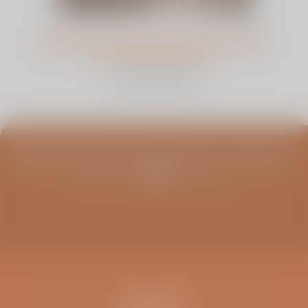
DiaSana heeft nieuwe CT-scanner
en röntgenkamer
bekijk dit artikel
Blijf op de hoogte van infoavonden, columns en
meer
Schrijf u in voor de ViaSana nieuwsbrief
CONTACT