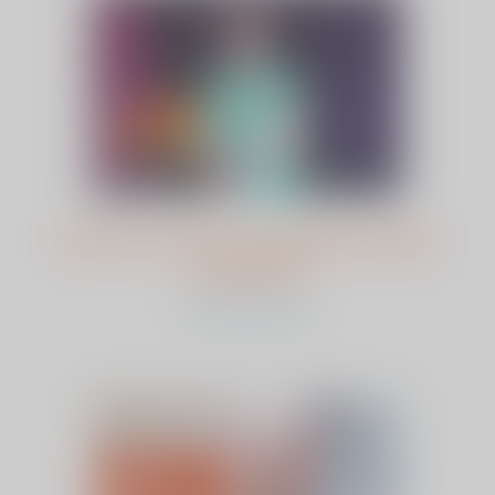
Dromen over een toekomst zonder
protheses
bekijk dit artikel