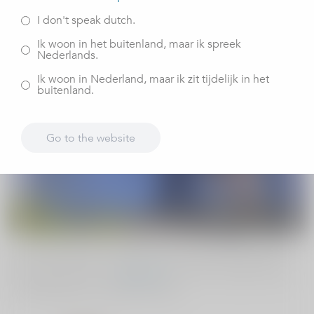
vrijdag 21 april 2023
I don't speak dutch.
Ik woon in het buitenland, maar ik spreek
Nederlands.
Ik woon in Nederland, maar ik zit tijdelijk in het
buitenland.
Go to the website
Op 21 april zijn de winnaars van de sponsorverkiezing
bekendgemaakt. Via
deze link
kunt u zien welke unieke
inzendingen een donatie wonnen.