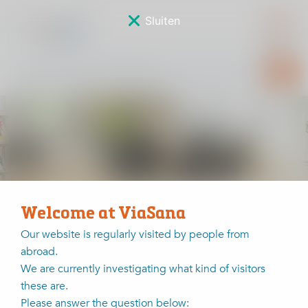
Sluiten
Nieuws
Welcome at ViaSana
Home
Nieuws
De winnaars van de sponsorverkiezing
Our website is regularly visited by people from
abroad.
De winnaars van de
We are currently investigating what kind of visitors
sponsorverkiezing
these are.
Please answer the question below: