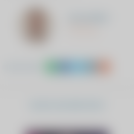
Jan van Hoof
Marketing en
communicatie
Deel dit artikel
Laatste nieuwsberichten