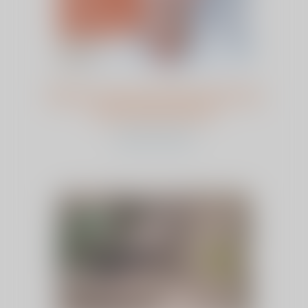
Nieuwe operatietechnieken bij
een knieprothese
bekijk dit artikel