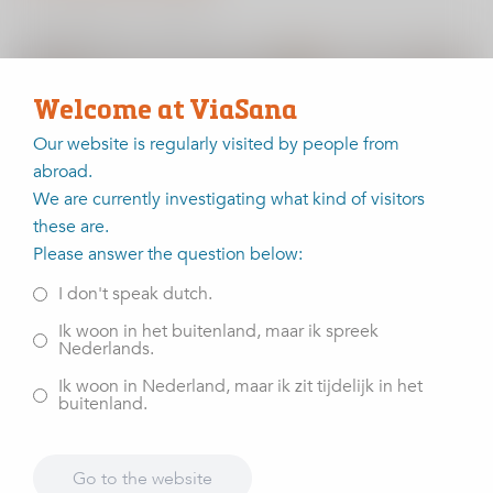
donderdag 11 juni 2020
Welcome at ViaSana
Our website is regularly visited by people from
abroad.
We are currently investigating what kind of visitors
these are.
Please answer the question below:
I don't speak dutch.
Ik woon in het buitenland, maar ik spreek
Nederlands.
Ik woon in Nederland, maar ik zit tijdelijk in het
Inmiddels is ViaSana weer geopend voor patiënten, zij
buitenland.
het met de nodige
coronamaatregelen
. Maar tijdens
de patiëntenstop in maart en april stonden de zaken
Go to the website
er heel anders voor. Het was even geen doktersjas en