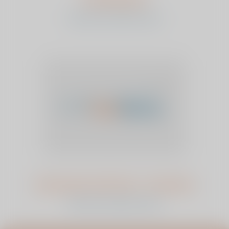
Fred Burgers
bekijk het verhaal en stem
Annemarie de Groot - Leenman
bekijk het verhaal en stem