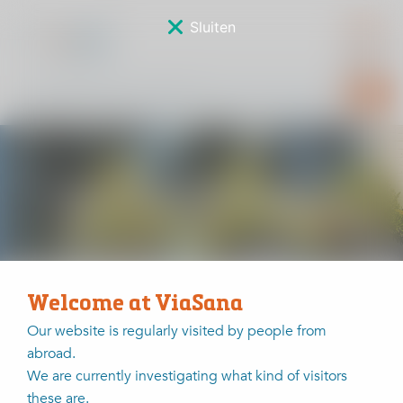
Sluiten
Sponsorverkiezing
Welcome at ViaSana
Home
Sponsorverkiezing
Wilhelmus de Groot
Our website is regularly visited by people from
abroad.
Wilhelmus de Groot
We are currently investigating what kind of visitors
these are.