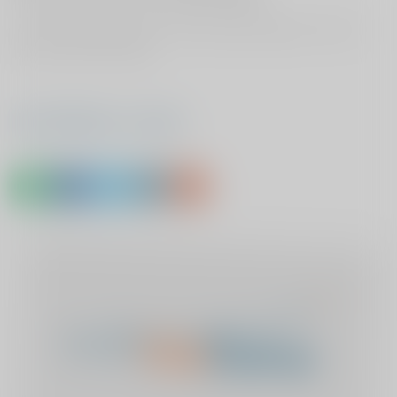
De behandeling heeft mij zeer goed geholpen maar ik
ben thuis hard nodig.
Deel Wilhelmus's verhaal