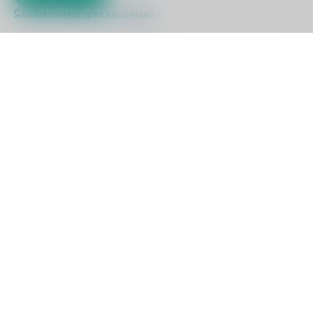
Cookie-instellingen aanpassen
Kliniek ViaSana
Hoogveldseweg 1
5451 AA Mill
0485 476 330
info@viasana.nl
Cookie instellingen aanpassen