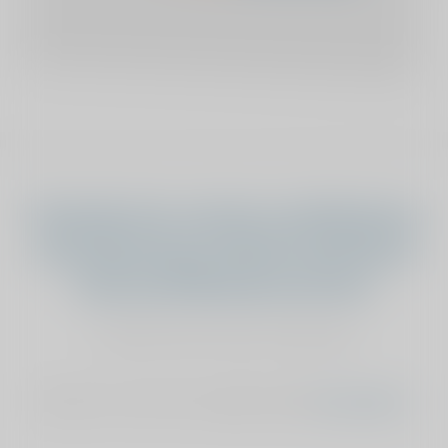
Vind jij dat het verhaal van Wilhelmus
onze sponsoring verdient? Geef dan je
stem aan Wilhelmus de Groot
stemmen kan maar éénmalig
Stemmen is niet meer mogelijk, bekijk
het overzicht
.