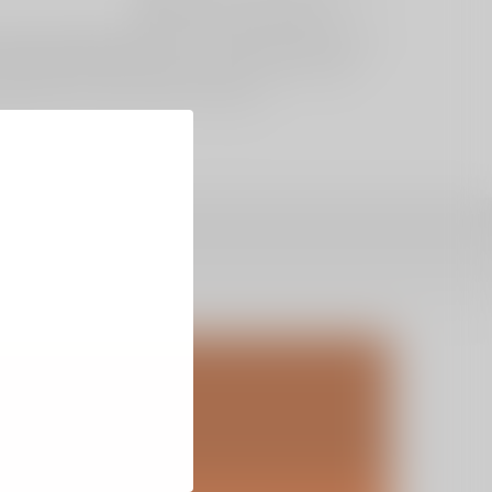
Het symposium is interessant voor trainers,
s Patt uitgenodigd, hij is internationaal bekend
e kruisband, wanneer deze gevaar loopt, welke
dletsel fors doen afnemen. Kijk op