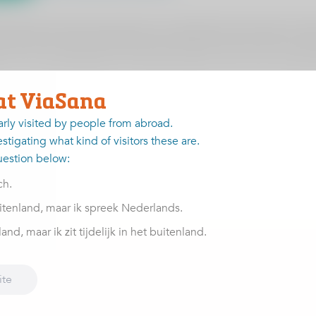
r de preventie, operaties en revalidatie bij kruisbandletsels. 
. Speciaal voor dit symposium is orthopedisch chirurg dr. Thoma
dletsels. Na deze sessie weet jouw trainer/coach alles over d
tie is en nog belangrijker: welke oefeningen de kans op kruisban
at ViaSana
arly visited by people from abroad.
stigating what kind of visitors these are.
uestion below:
ch.
itenland, maar ik spreek Nederlands.
nd, maar ik zit tijdelijk in het buitenland.
vonden, columns en meer
ite