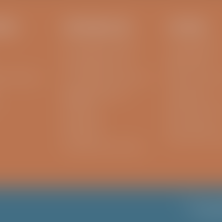
EN..
INFORMATIE
OVERIG
Aanvraagformulier MRI
Privacyreglemen
Aanvraagformulier CT
MRSA beleid
fysiotherapeut
Aanvraagformulier röntgen
Raad van commis
Medische gegevens
Cliëntenraad
opvragen
Disclaimer & Coo
MijnViaSana
Klacht indienen
Wachttijden
Responsible Disc
Vergoeding behandeling
Algemene voo
Privacyre
Klokkenlu