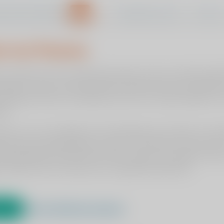
Veelgestelde vragen
Vacature
s van Viasana
ewegingsklachten
Behandelingen
Radiologie
Patiënterva
en cookies om de uw gebruikservaring en die van andere bezoe
gelijk te maken. Door ingevulde informatie binnen de zelftest 
e prognose check te onthouden kunnen we u beter bedienen en
tie.
r aan u of u ons toestaat om de instellingen op te slaan om op 
rservaring nog plezieriger te maken. Ons advies is dan ook om
de zogenaamde cookies die hiervoor zorgen te accepteren. Wilt
e reden liever niet, dan kan en mag dat natuurlijk ook.
rd
Cookie-instellingen aanpassen
iek ViaSana worden sinds de coronaperiode 70% meer kruisband