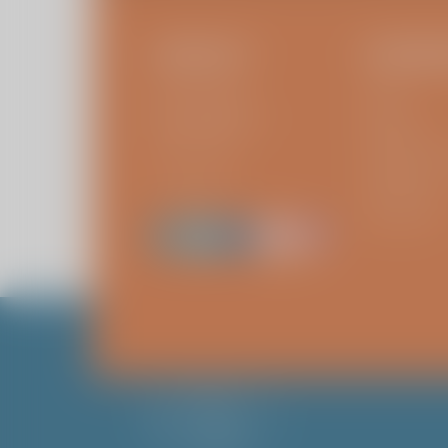
CONTACT
IK BEN E
Kliniek ViaSana
Patiënt
Hoogveldseweg 1
Bezoeker
5451 AA Mill
Verwijzer of 
Vraag stellen
Verzekeraar
Leverancier
Cookie
instellingen
aanpassen