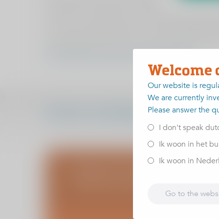
dan genezen organiseert ViaSana een symposium ove
coaches en sportmasseurs van regionale sportclubs
om zijn preventieprogramma’s van voorste kruisban
operatietechnieken er zijn, wat de juiste revalida
www.viasana.nl/symposium-kruisbandletsel
Welcome 
Our website is regul
We are currently inve
Please answer the q
Verstuur uitnodiging
I don't speak dut
Ik woon in het bu
Ik woon in Nederla
Blijf op de hoogte van infoa
Schrijf u in voor de ViaSana nieuwsbrief
Go to the webs