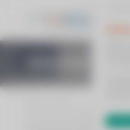
Cookie
Home
B
Wij gebruik
optimaal mo
persoonlijk
uitnodiging
van uw situa
Het is echte
uw gebruike
verschillen
een of ander
Home
uitnodiging
8 juni | Infoavond kruisbandletsel
Akkoo
Kruisbandletsel komen steeds meer voor. In Klin