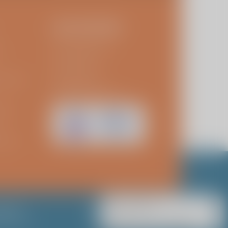
ZELFTESTEN
t
Schouderklachten
Knie klachten
sarissen
Heupprothese
Revisie knieprothese
kies
losure
Alle rechten
Hulp bij lezen?
rwaarden
voorbehouden
glement
ViaSana 2026
Klik dan op het vraagteken.
idersregeling
UX