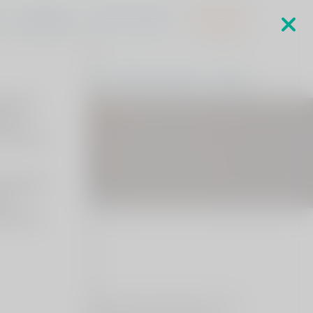
s
MijnViaSana
Sponsorverkiezing
Verwijzers
ringen
Specialisten
Waarom ViaSana
Contact
kers zo
en/of
 leren we
deze wijze
 de
 u dit om
operaties uitgevoerd. Omdat voorkomen beter is