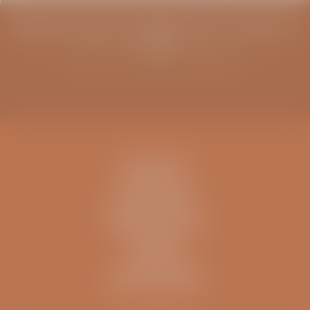
Blijf op de hoogte van infoavonden, columns en
meer
Schrijf u in voor de ViaSana nieuwsbrief
CONTACT
IK BEN EEN..
INFORMATIE
OVERIG
ZELFTESTEN