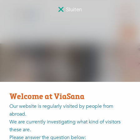
Sluiten
Resultaten
knieprothese
Welcome at ViaSana
Our website is regularly visited by people from
Home
Waarom mensen voor ViaSana kiezen?
Kwaliteit en wetenschap
abroad.
We are currently investigating what kind of visitors
these are.
Please answer the question below: