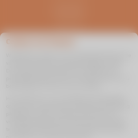
Kliniek ViaSana
Hoogveldseweg 1
5451 AA Mill
0485 476 330
info@viasana.nl
Cookies van Viasana
Wij gebruiken cookies om de uw gebruikservaring en die
van andere bezoekers zo optimaal mogelijk te maken.
Door ingevulde informatie binnen de zelftest en/of
persoonlijke prognose check te onthouden kunnen we u
beter bedienen en leren we van uw situatie.
Het is echter aan u of u ons toestaat om de instellingen
op te slaan om op deze wijze uw gebruikerservaring nog
plezieriger te maken. Ons advies is dan ook om de
verschillende zogenaamde cookies die hiervoor zorgen
Cookie instellingen aanpassen
te accepteren. Wilt u dit om een of andere reden liever
Hulp bij lezen?
niet, dan kan en mag dat natuurlijk ook.