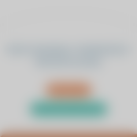
Heeft u bewegings- of pijnklachten?
Wij luisteren graag.
Afspraak maken
Test uw klachten met de zelftest