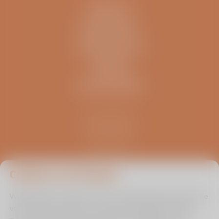
CONTACT
IK BEN EEN..
INFORMATIE
OVERIG
ZELFTESTEN
Kliniek ViaSana
Hoogveldseweg 1
5451 AA Mill
0485 476 330
info@viasana.nl
Cookies van Viasana
Wij gebruiken cookies om de uw gebruikservaring en die
van andere bezoekers zo optimaal mogelijk te maken.