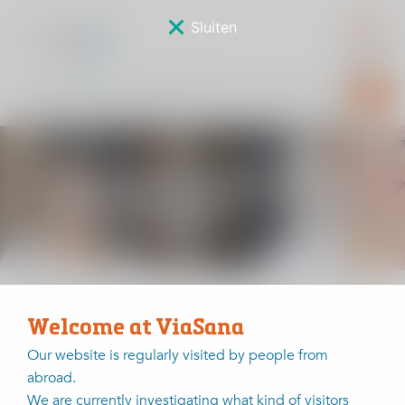
Sluiten
Resultaten Hechten
schouderpees
Home
Waarom mensen voor ViaSana kiezen?
Kwaliteit en wetenschap
Welcome at ViaSana
Our website is regularly visited by people from
abroad.
We are currently investigating what kind of visitors