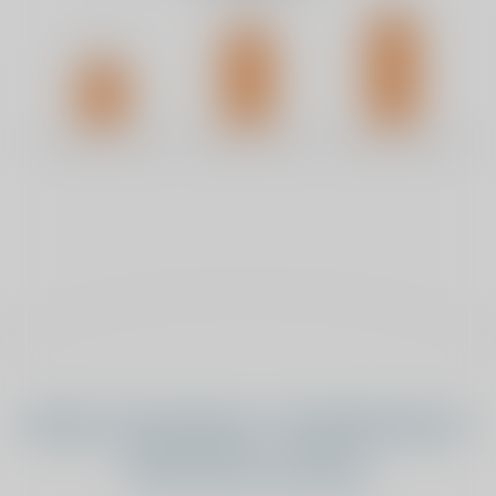
Heeft u bewegings- of pijnklachten?
Wij luisteren graag.