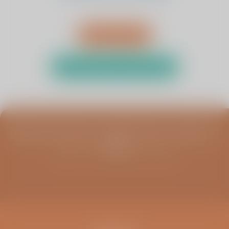
Afspraak maken
Test uw klachten met de zelftest
Blijf op de hoogte van infoavonden, columns en
meer
Schrijf u in voor de ViaSana nieuwsbrief