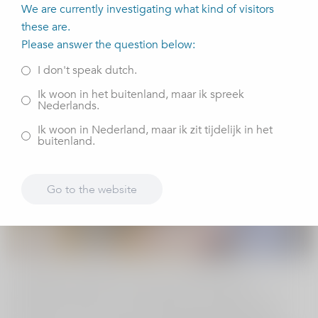
We are currently investigating what kind of visitors
these are.
donderdag 18 maart 2021
Please answer the question below:
I don't speak dutch.
Ik woon in het buitenland, maar ik spreek
Nederlands.
Ik woon in Nederland, maar ik zit tijdelijk in het
buitenland.
Go to the website
Nachtdienst hebben met een avondklok, super
spannend vond ik mijn ‘eerste keer’. Daar zat ik in de
auto om 21.45 uur met mijn werkgeversverklaring en