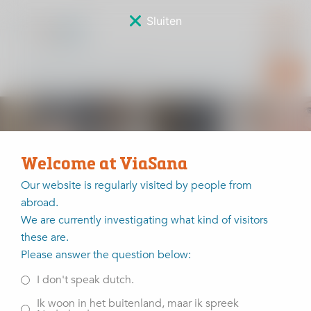
Sluiten
Knie laatste
vervolgoefeningen
Welcome at ViaSana
type 3
Our website is regularly visited by people from
abroad.
We are currently investigating what kind of visitors
Home
Knie laatste vervolgoefeningen type 3
these are.
Please answer the question below:
Laatste vervolgoefeningen
I don't speak dutch.
Bekijk hier het eerste deel van het oefenprogramma
Ik woon in het buitenland, maar ik spreek