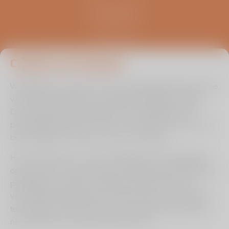
Kliniek ViaSana
Hoogveldseweg 1
5451 AA Mill
0485 476 330
info@viasana.nl
Cookies van Viasana
Wij gebruiken cookies om de uw gebruikservaring en die
van andere bezoekers zo optimaal mogelijk te maken.
Door ingevulde informatie binnen de zelftest en/of
persoonlijke prognose check te onthouden kunnen we u
beter bedienen en leren we van uw situatie.
Het is echter aan u of u ons toestaat om de instellingen
op te slaan om op deze wijze uw gebruikerservaring nog
plezieriger te maken. Ons advies is dan ook om de
verschillende zogenaamde cookies die hiervoor zorgen
Cookie instellingen aanpassen
te accepteren. Wilt u dit om een of andere reden liever
Hulp bij lezen?
niet, dan kan en mag dat natuurlijk ook.