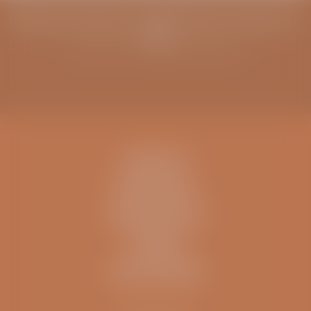
Blijf op de hoogte van infoavonden, columns en
meer
Schrijf u in voor de ViaSana nieuwsbrief
CONTACT
IK BEN EEN..
INFORMATIE
OVERIG
ZELFTESTEN