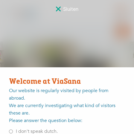
Sluiten
Nieuws
Welcome at ViaSana
Our website is regularly visited by people from
abroad.
Home
Nieuws
We are currently investigating what kind of visitors
these are.
Blijf op de hoogte van ViaSana ontwikkelingen via social
Please answer the question below:
media of
meld u aan voor de nieuwsbrief voor
zorgprofessionals
.
I don't speak dutch.