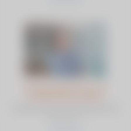
Waarom ViaSana de voorste
benadering niet toepast
Orthopedisch chirurg en heupspecialist Jesse Berger
heeft de voorste benadering vaak uitgevoerd in een
andere kliniek. T...
bekijk dit artikel