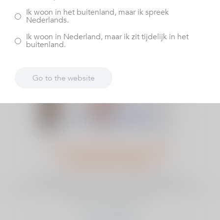
Ik woon in het buitenland, maar ik spreek
Nederlands.
Ik woon in Nederland, maar ik zit tijdelijk in het
buitenland.
Go to the website
Column Bas Rutten | Zijn
protheses veilig?
Elk jaar worden er in Nederland duizenden
gewrichtsprotheses geplaatst, ook in ViaSana worden er
meer dan 1.000 prothese...
bekijk dit artikel