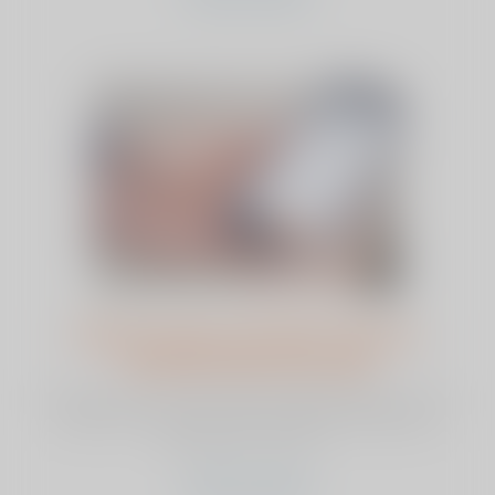
Minder pijn en minder opiaten
dankzij PijnCoach app
Het gebruik van verslavende pijnstillers loopt in veel
landen uit de hand. Ook het aantal Nederlandse
gebruikers van zwa...
bekijk dit artikel