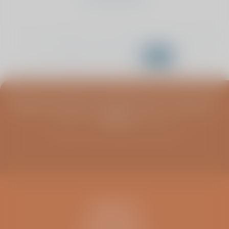
‹
1
2
3
4
5
6
7
8
›
9
10
11
12
13
Blijf op de hoogte van infoavonden, columns en
meer
Schrijf u in voor de ViaSana nieuwsbrief
CONTACT