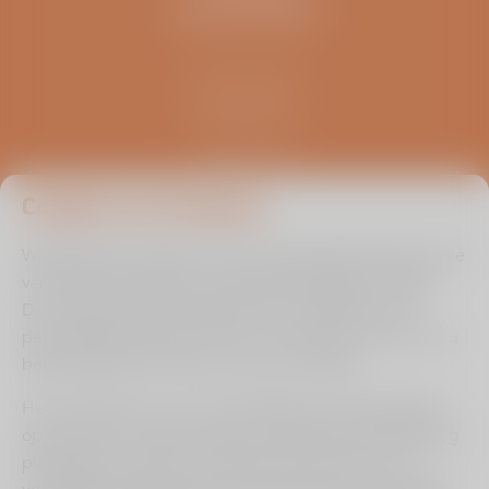
ZELFTESTEN
Kliniek ViaSana
Hoogveldseweg 1
5451 AA Mill
0485 476 330
info@viasana.nl
Cookies van Viasana
Wij gebruiken cookies om de uw gebruikservaring en die
van andere bezoekers zo optimaal mogelijk te maken.
Door ingevulde informatie binnen de zelftest en/of
persoonlijke prognose check te onthouden kunnen we u
beter bedienen en leren we van uw situatie.
Het is echter aan u of u ons toestaat om de instellingen
op te slaan om op deze wijze uw gebruikerservaring nog
plezieriger te maken. Ons advies is dan ook om de