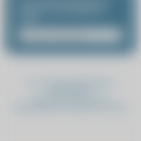
Van welke behandeling
wenst u ervaringen te
zien?
Er is nog geen behandeling
geselecteerd.
Selecteer hierboven een
behandeling om resultaten te laden.