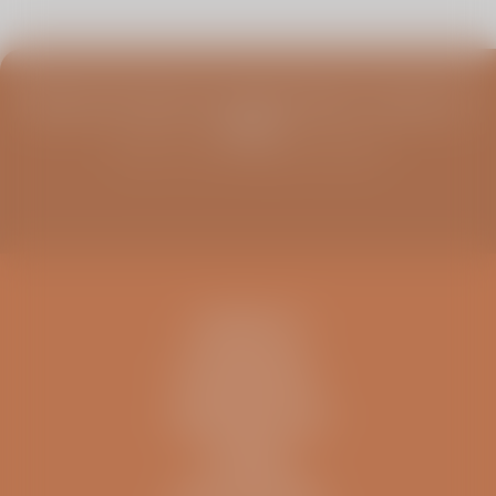
Blijf op de hoogte van infoavonden, columns en
meer
Schrijf u in voor de ViaSana nieuwsbrief
CONTACT
IK BEN EEN..
INFORMATIE
OVERIG