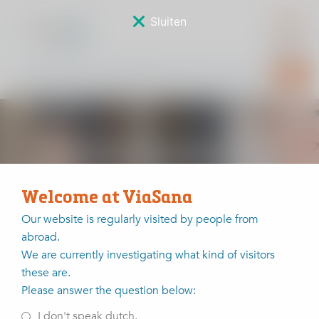
Sluiten
Patiëntervaringen
Welcome at ViaSana
Our website is regularly visited by people from
abroad.
Home
Patiëntervaringen
We are currently investigating what kind of visitors
these are.
1000+ reviews
Please answer the question below:
Jaarlijks worden meer dan 3.000 mensen in ViaSana
I don't speak dutch.