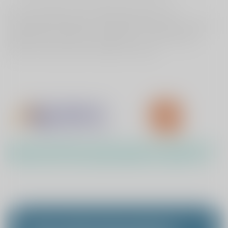
Bij de ervaringen per behandeling gaat het om
gemiddelde resultaten. Ieder traject is anders, het dient
gebruikt te worden als informatie en er mogen geen
harde conclusies aan verbonden worden.
9
.2
Kliniek ViaSana is
gewaardeerd op Zorgkaart
Nederland en heeft gemiddeld een cijfer van
.