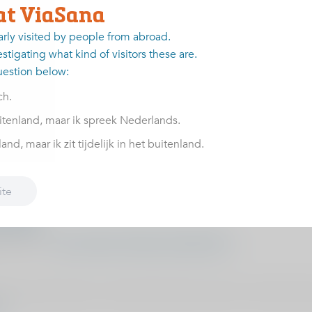
at ViaSana
arly visited by people from abroad.
stigating what kind of visitors these are.
uestion below:
ch.
itenland, maar ik spreek Nederlands.
nd, maar ik zit tijdelijk in het buitenland.
te bekijken:
ite
afspraak
l/contact
gsprobleem:
www.viasana.nl/bewegingsklachten/
oening? Dan bent u net als alle andere mensen van harte welko
om
.