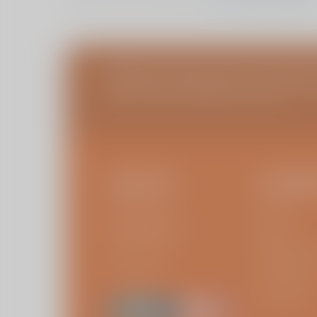
Blijf op de hoogte van infoa
Schrijf u in voor de ViaSana nieuwsbrief
CONTACT
IK BEN E
Kliniek ViaSana
Patiënt
Hoogveldseweg 1
Bezoeker
5451 AA Mill
Verwijzer of 
Vraag stellen
Verzekeraar
Leverancier