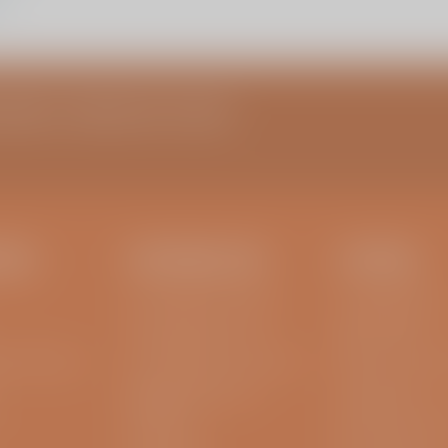
vonden, columns en meer
EN..
INFORMATIE
OVERIG
Aanvraagformulier MRI
Privacyreglemen
Aanvraagformulier CT
MRSA beleid
fysiotherapeut
Aanvraagformulier röntgen
Raad van commis
Medische gegevens
Cliëntenraad
opvragen
Disclaimer & Coo
MijnViaSana