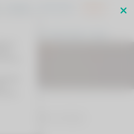
s
MijnViaSana
Sponsorverkiezing
Verwijzers
ringen
Specialisten
Waarom ViaSana
Contact
kers zo
en/of
 leren we
deze wijze
 de
 u dit om
aar u alles kunt lezen over de afspraak.