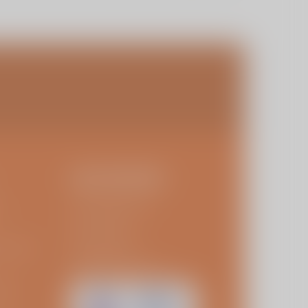
ZELFTESTEN
t
Schouderklachten
Knie klachten
sarissen
Heupprothese
Revisie knieprothese
kies