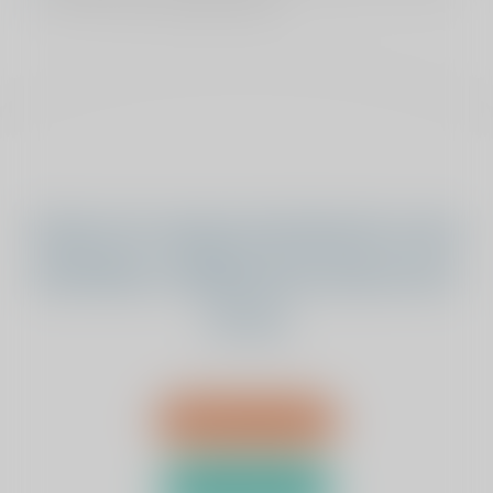
en een hele knieprothese?
Staat uw vraag of antwoord er niet
bij? Neem vrijblijvend contact met
ons op
Bel 0485 - 476 330
Stuur een bericht