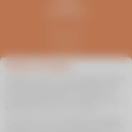
OVERIG
ZELFTESTEN
Kliniek ViaSana
Hoogveldseweg 1
5451 AA Mill
0485 476 330
info@viasana.nl
Cookies van Viasana
Wij gebruiken cookies om de uw gebruikservaring en die
van andere bezoekers zo optimaal mogelijk te maken.
Door ingevulde informatie binnen de zelftest en/of
persoonlijke prognose check te onthouden kunnen we u
beter bedienen en leren we van uw situatie.
Het is echter aan u of u ons toestaat om de instellingen
op te slaan om op deze wijze uw gebruikerservaring nog