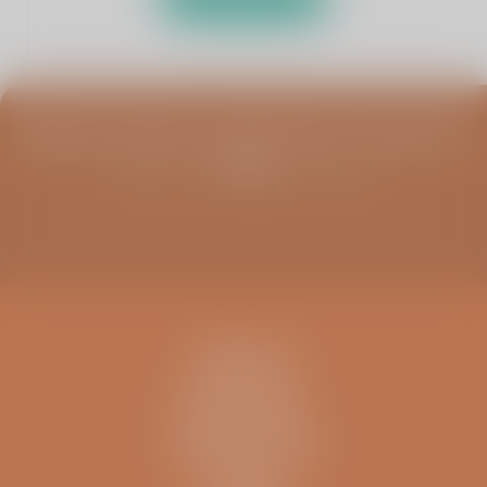
Blijf op de hoogte van infoavonden, columns en
meer
Schrijf u in voor de ViaSana nieuwsbrief
CONTACT
IK BEN EEN..
INFORMATIE