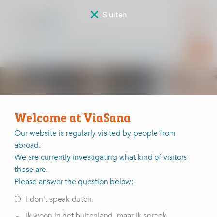
Sluiten
De meest gestelde
vragen over een halve
Welcome at ViaSana
knieprothese
Our website is regularly visited by people from
abroad.
We are currently investigating what kind of visitors
Home
Veelgestelde vragen
De meest gestelde vragen over een halve knieprothese
these are.
Please answer the question below:
Martijn Brinkman plaatste in 2019 meer dan honderd
I don't speak dutch.
halve knieprotheses. In dit artikel beantwoord hij de
meest gestelde vragen over de halve knieprothese en
Ik woon in het buitenland, maar ik spreek