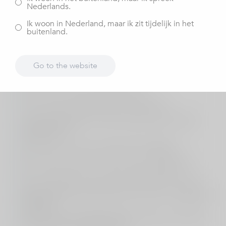
Nederlands.
legt hij uit wat de verschillen zijn tussen een halve- en
een hele
knieprothese
.
Ik woon in Nederland, maar ik zit tijdelijk in het
buitenland.
Go to the website
Wat is een halve knieprothese?
Is een halve knieprothese half werk?
Is het vervangen van een halve knie minder
ingrijpend?
Wanneer kan ik een halve knie krijgen?
Hoe vaak wordt een halve knie geplaatst?
Hoe lang gaat een halve knieprothese mee?
Welke halve knieprotheses kunnen er geplaatst
worden?
Wat zijn de overeenkomsten tussen een halve