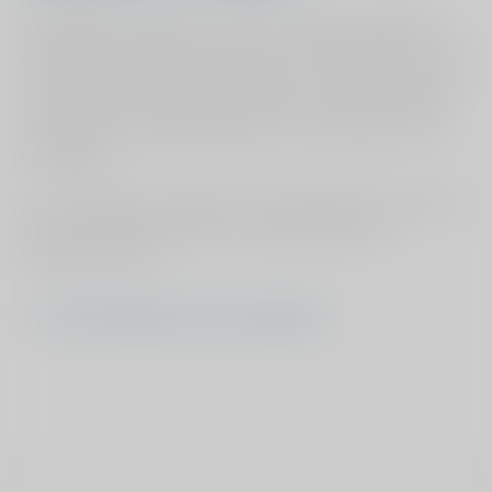
Bijna altijd ontvangen wij van de huisarts een digitale
verwijsbrief met een ZD-nummer van ZorgDomein. In dat
geval hoeft u geen verwijsbrief bij uw huisarts te regelen.
Als u wel een verwijsbrief dient mee te nemen, zegt de
telefoniste dit nadrukkelijk tegen u bij het plannen van
de afspraak.
Uw verwijsbrief is standaard 1 jaar geldig. Binnen dit jaar
dient uw eerste bezoek aan ViaSana gepland en
uitgevoerd te zijn.
Meer informatie over de verwijsbrief