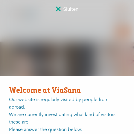
Sluiten
Meenemen
Welcome at ViaSana
Our website is regularly visited by people from
Home
Waarom mensen voor ViaSana kiezen?
Onderzoek in één dag
abroad.
We are currently investigating what kind of visitors
Bij de eerste afspraak dienen patiënten de onderstaande
these are.
items mee te nemen. Dit geldt in alle Nederlandse
Please answer the question below:
ziekenhuizen en gespecialiseerde klinieken als ViaSana.