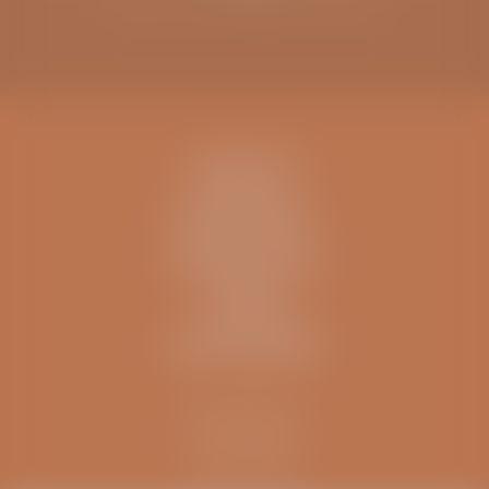
CONTACT
IK BEN EEN..
INFORMATIE
OVERIG
ZELFTESTEN
Kliniek ViaSana
Hoogveldseweg 1
5451 AA Mill