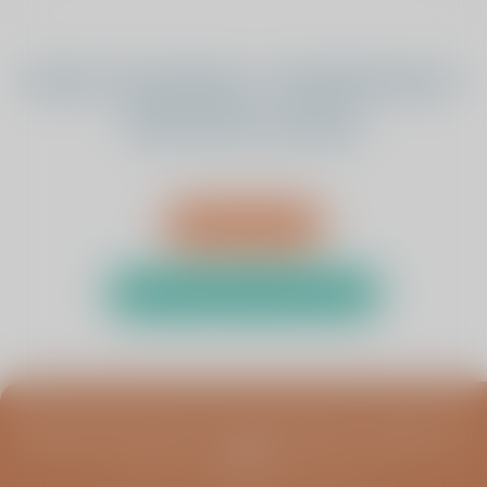
Heeft u bewegings- of pijnklachten?
Wij luisteren graag.
Afspraak maken
Test uw klachten met de zelftest
Blijf op de hoogte van infoavonden, columns en
meer
Schrijf u in voor de ViaSana nieuwsbrief