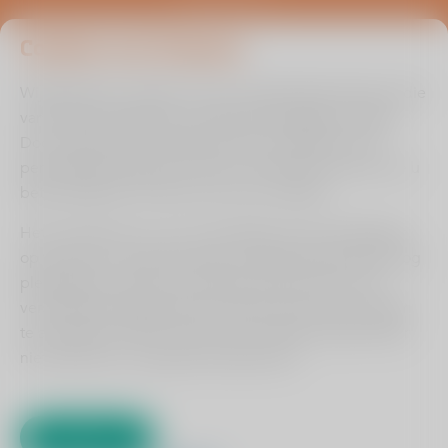
0485 476 330
info@viasana.nl
Cookies van Viasana
Wij gebruiken cookies om de uw gebruikservaring en die
van andere bezoekers zo optimaal mogelijk te maken.
Door ingevulde informatie binnen de zelftest en/of
persoonlijke prognose check te onthouden kunnen we u
beter bedienen en leren we van uw situatie.
Het is echter aan u of u ons toestaat om de instellingen
op te slaan om op deze wijze uw gebruikerservaring nog
plezieriger te maken. Ons advies is dan ook om de
verschillende zogenaamde cookies die hiervoor zorgen
Cookie instellingen aanpassen
te accepteren. Wilt u dit om een of andere reden liever
Hulp bij lezen?
niet, dan kan en mag dat natuurlijk ook.
Klik dan op het vraagteken.
Algemene voorwaarden
Privacyreglement
Klokkenluidersregeling
Akkoord
Alle rechten voorbehouden ViaSana 2026