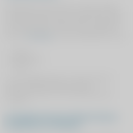
Alle patiënten, dus ook kinderen, moeten een geldig
identiteitsbewijs laten zien aan de zorgverlener. Zonder
identiteitsbewijs kan ViaSana de kosten niet declareren
bij uw zorgverzekeraar en heeft u geen toegang tot uw
dossier in
MijnViaSana
. U kunt zich identificeren met een:
paspoort
identiteitskaart
rijbewijs
U kunt zich
niet
identificeren met andere pasjes en
kaarten, zoals een openbaarvervoerkaart,
bromfietscertificaat en of een identiteitsbewijs dat
verlopen is.
Verwijsbrief huisarts (behalve bij een
ZorgDomein verwijzing)