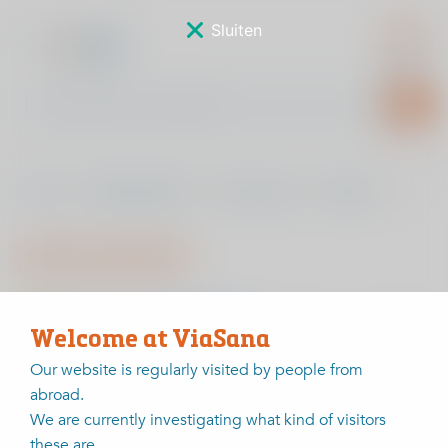
Sluiten
Home
Behandelingen
Rug en nek
Pijnpoli
Intercostaal
Intercostaal
Welcome at ViaSana
Our website is regularly visited by people from
abroad.
We are currently investigating what kind of visitors
these are.