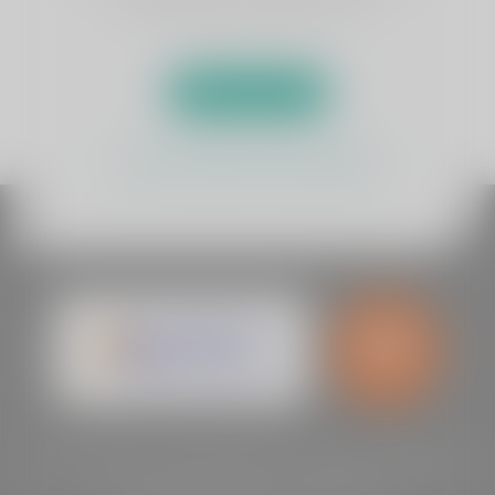
behandeling een optie kan zijn.
Afspraak maken
Test uw klachten met de zelftest
9
2
Kliniek ViaSana is gewaardeerd op Zorgkaart Nederland
en heeft gemiddeld een cijfer van
9
2