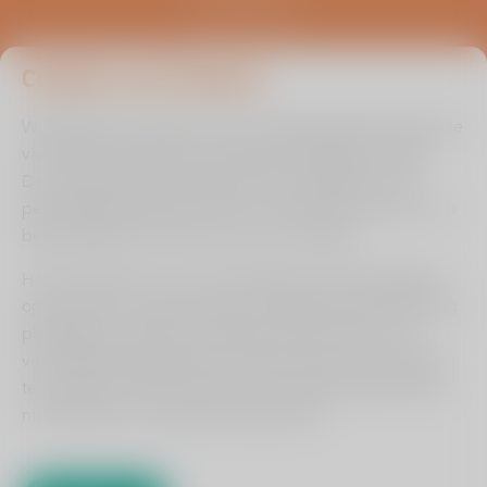
5451 AA Mill
0485 476 330
info@viasana.nl
Cookies van Viasana
Wij gebruiken cookies om de uw gebruikservaring en die
van andere bezoekers zo optimaal mogelijk te maken.
Door ingevulde informatie binnen de zelftest en/of
persoonlijke prognose check te onthouden kunnen we u
beter bedienen en leren we van uw situatie.
Het is echter aan u of u ons toestaat om de instellingen
op te slaan om op deze wijze uw gebruikerservaring nog
plezieriger te maken. Ons advies is dan ook om de
verschillende zogenaamde cookies die hiervoor zorgen
Cookie instellingen aanpassen
te accepteren. Wilt u dit om een of andere reden liever
Hulp bij lezen?
niet, dan kan en mag dat natuurlijk ook.
Algemene voorwaarden
Klik dan op het vraagteken.
Privacyreglement
Klokkenluidersregeling