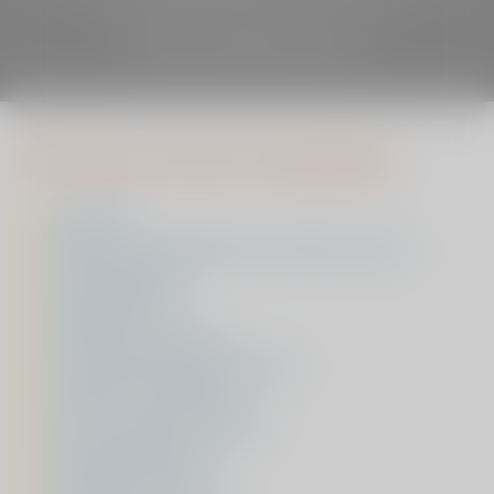
Bekijk alle patiëntervaringen
Dit mag u van ons verwachten
Open MRI
MotiMove, beweegapp voor mensen met pijn
Korte wachttijden
Verzekerde zorg
Onderzoek in één dag
Zeer hoge patiënttevredenheid
Kwaliteit en wetenschap
Fijne en gastvrije omgeving
Gezondheidscentrum
Jarenlange ervaring