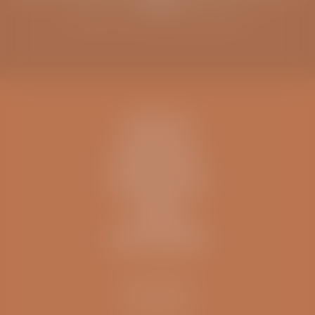
Schrijf u in voor de ViaSana nieuwsbrief
CONTACT
IK BEN EEN..
INFORMATIE
OVERIG
ZELFTESTEN
Kliniek ViaSana
Hoogveldseweg 1