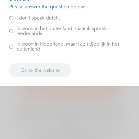
Please answer the question below:
I don't speak dutch.
Ik woon in het buitenland, maar ik spreek
Nederlands.
Ik woon in Nederland, maar ik zit tijdelijk in het
buitenland.
Herkenbare klachten? Laat ons u
Go to the website
vrijblijvend adviseren op basis
van uw persoonlijke situatie
Maken een vrijblijvende afspraak of test de ernst
van uw klachten aan de hand van een de online
zelftest.
Zo weet u hoe u er voor staat en of verdere