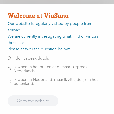
Arthur van Neerven is 58 jaar en kreeg op zijn 57ste
een knieprothese. Hoewel hij de revalidatie zwaar
Welcome at ViaSana
vond, gaat het nu uitstekend met hem. Zo kon hij
Our website is regularly visited by people from
dankzij de knieoperatie verschillende wandelroutes
abroad.
lopen in Nieuw Zeeland. Zie foto onderaan deze
We are currently investigating what kind of visitors
pagina.
these are.
Please answer the question below:
Knieprothese
I don't speak dutch.
Ik woon in het buitenland, maar ik spreek
Nederlands.
Ik woon in Nederland, maar ik zit tijdelijk in het
buitenland.
Go to the website