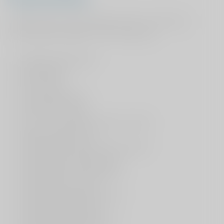
ViaSana werkt in dit onderzoek samen met diverse
fysiotherapie praktijken uit de omgeving:
Bij Baat Fysiotherapie
De Hofstede
ESP Centrum
Fysio Kemps & Rijf
Fysio Moov Veghel
Fysio- en manuele therapie Van Delst
Fysiomaatwerk Uden
Fysiotherapie & Sport de Kroonsteen
Fysiotherapie Cuijk Centrum
Fysiotherapie fy-fit Nijmegen
Fysiotherapie Louwers
Fysiotherapie Ronald Korsten
Fysiotherapie Scholten
Fyzik Fysiotherapie Wijchen