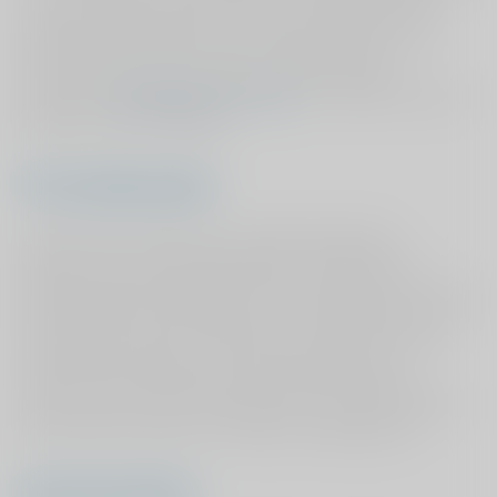
Hiervoor heeft ViaSana samen met de deelnemende
fysiotherapie praktijken een richtlijn opgesteld. In juli
2020 is het spreekuur gestart bij 3 fysiotherapie
praktijken (
nieuwsbericht juni 2020
). Inmiddels draait het
spreekuur bij 22 praktijken.
Vier doelgroepen
De P&P study evalueert het anderhalvelijnszorg
spreekuur vanuit drie doelgroepen: de patiënt, de
fysiotherapeut (de eerste lijn) en de orthopedisch chirurg
(de tweede lijn). Alle deelnemers vullen gedurende het
onderzoek op diverse momenten vragenlijsten in. De
P&P &GP study evalueert het anderhalvelijnszorg
spreekuur vanuit de 4e doelgroep: de huisarts. Middels
een interview wordt hun mening in kaart gebracht.
Samenwerking