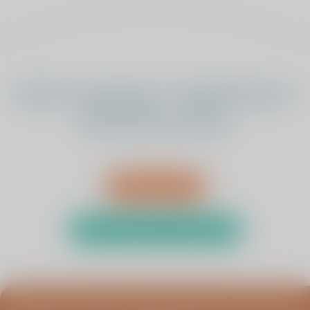
Heeft u bewegings- of pijnklachten?
Wij luisteren graag.
Afspraak maken
Test uw klachten met de zelftest