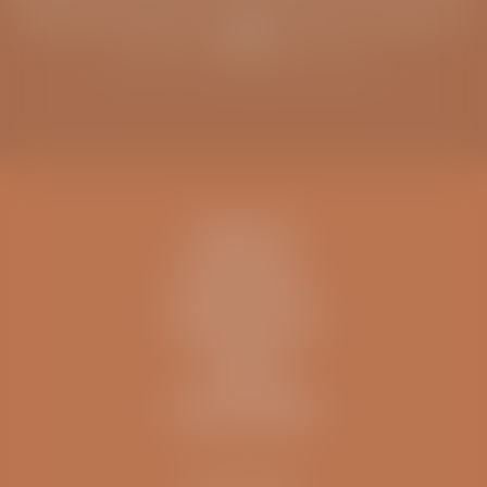
Blijf op de hoogte van infoavonden, columns en
meer
Schrijf u in voor de ViaSana nieuwsbrief
CONTACT
IK BEN EEN..
INFORMATIE
OVERIG
ZELFTESTEN
Kliniek ViaSana