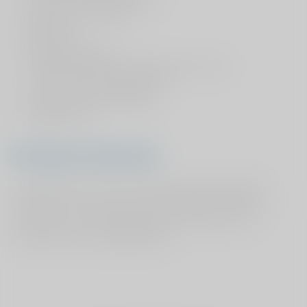
Hofmans van Benthum
KR8 Horst
Praktijk de Fysioo
Samenwerkende Fysiotherapeuten Grave
van der Linden Fysiotherapie
Vita Movens Fysiotherapie
Wolbert Fysio
Deelname onderzoek
Als patiënt kunt u door uw fysiotherapeut gevraagd
worden om deel te nemen aan de studie. Het aantal
deelnemers in de P&P &GP study is bereikt en de
resultaten worden geanalyseerd.