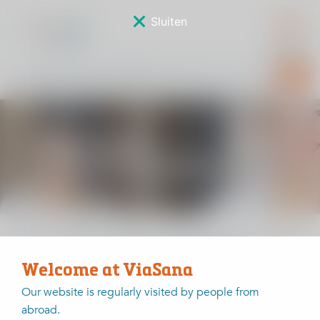
Sluiten
P&P study:
Anderhalvelijnszorg
Home
Waarom mensen voor ViaSana kiezen?
Kwaliteit en wetenschap
Welcome at ViaSana
Our website is regularly visited by people from
abroad.