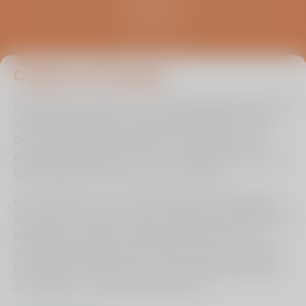
Hoogveldseweg 1
5451 AA Mill
0485 476 330
info@viasana.nl
Cookies van Viasana
Wij gebruiken cookies om de uw gebruikservaring en die
van andere bezoekers zo optimaal mogelijk te maken.
Door ingevulde informatie binnen de zelftest en/of
persoonlijke prognose check te onthouden kunnen we u
beter bedienen en leren we van uw situatie.
Het is echter aan u of u ons toestaat om de instellingen
op te slaan om op deze wijze uw gebruikerservaring nog
plezieriger te maken. Ons advies is dan ook om de
verschillende zogenaamde cookies die hiervoor zorgen
Cookie instellingen aanpassen
te accepteren. Wilt u dit om een of andere reden liever
Hulp bij lezen?
niet, dan kan en mag dat natuurlijk ook.
Klik dan op het vraagteken.
Algemene voorwaarden