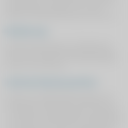
kliniek) en behoud in eerste lijn (zoals, een fysiotherapie
praktijk). Daarnaast onderzoeken we voor welke
patiënten het anderhalvelijnszorg spreekuur geschikt is.
P&P &GP study
Aansluitend bij de P&P study, is de 'P&P &GP study'
gestart. Dit wetenschappelijk onderzoek heeft als doel
de mening van huisartsen over het anderhalvelijnszorg
spreekuur in kaart te brengen.
Anderhalvelijnszorg spreekuur
Het doel van het anderhalvelijnszorg spreekuur is de
juiste zorg op de juiste plek geven voor patiënten met
een klacht aan de onderste extremiteiten. Het spreekuur
is niet bedoeld voor patiënten waarvan duidelijk is dat ze
in de eerste lijn of in de tweede lijn op de juiste plek zijn.