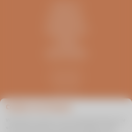
CONTACT
IK BEN EEN..
INFORMATIE
OVERIG
ZELFTESTEN
Kliniek ViaSana
Hoogveldseweg 1
5451 AA Mill
0485 476 330
info@viasana.nl
Cookies van Viasana
Wij gebruiken cookies om de uw gebruikservaring en die
van andere bezoekers zo optimaal mogelijk te maken.