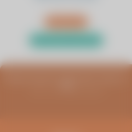
Afspraak maken
Test uw klachten met de zelftest
Blijf op de hoogte van infoavonden, columns en
meer
Schrijf u in voor de ViaSana nieuwsbrief