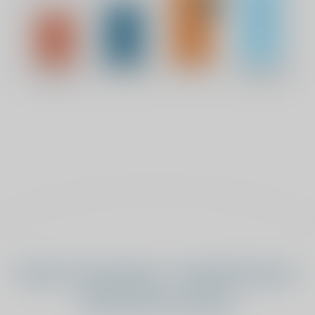
Heeft u bewegings- of pijnklachten?
Wij luisteren graag.