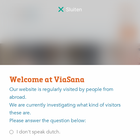
Sluiten
Samenwerking tussen
zorgverleners
Welcome at ViaSana
Our website is regularly visited by people from
abroad.
We are currently investigating what kind of visitors
Home
Waarom mensen voor ViaSana kiezen?
Zeer hoge patiënttevredenheid
these are.
Maar liefst 89% van de patiënten gaf aan dat er een
Please answer the question below:
goede samenwerking is tussen de zorgverleners in het
I don't speak dutch.
ziekenhuis. Dit is met afstand de hoogste score. Ook