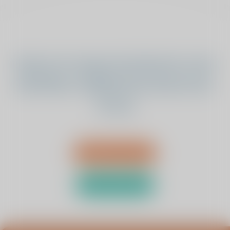
Staat uw vraag of antwoord er niet
bij? Neem vrijblijvend contact met
ons op
Bel 0485 - 476 330
Stuur een bericht