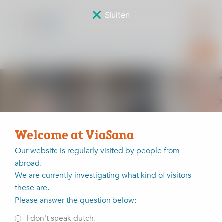
Sluiten
De 10 meest gestelde
vragen over de
heupprothese
Welcome at ViaSana
Our website is regularly visited by people from
abroad.
Home
Veelgestelde vragen
De 10 meest gestelde vragen over de heupprothese
We are currently investigating what kind of visitors
these are.
In Nederland hebben meer dan een miljoen mensen last
Please answer the question below:
van artrose. Ongeveer 20.000 Nederlanders krijgen
jaarlijks een nieuwe heup. Orthopedisch specialist
Jesse
I don't speak dutch.