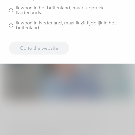
Berger
plaatst zelf meer dan 100 heupprothesen per jaar.
Ik woon in het buitenland, maar ik spreek
Hij merkt dat veel patiënten dezelfde vragen hebben. In
Nederlands.
dit artikel beantwoordt hij de tien meest gestelde
Ik woon in Nederland, maar ik zit tijdelijk in het
vragen.
buitenland.
Go to the website