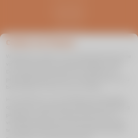
Kliniek ViaSana
Hoogveldseweg 1
5451 AA Mill
0485 476 330
info@viasana.nl
Cookies van Viasana
Wij gebruiken cookies om de uw gebruikservaring en die
van andere bezoekers zo optimaal mogelijk te maken.
Door ingevulde informatie binnen de zelftest en/of
persoonlijke prognose check te onthouden kunnen we u
beter bedienen en leren we van uw situatie.
Het is echter aan u of u ons toestaat om de instellingen
op te slaan om op deze wijze uw gebruikerservaring nog
plezieriger te maken. Ons advies is dan ook om de
verschillende zogenaamde cookies die hiervoor zorgen
Cookie instellingen aanpassen
te accepteren. Wilt u dit om een of andere reden liever
Hulp bij lezen?