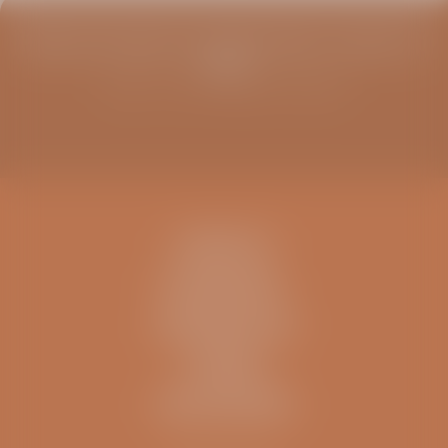
Blijf op de hoogte van infoavonden, columns en
meer
Schrijf u in voor de ViaSana nieuwsbrief
CONTACT
IK BEN EEN..
INFORMATIE
OVERIG
ZELFTESTEN