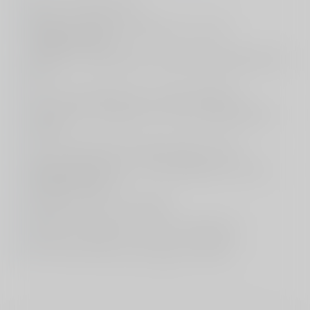
Wat is heupartrose?
Waarom wordt er gekozen voor een
heupprothese?
Welke niet operatieve behandelmethoden zijn
er?
Kan ik te jong zijn voor een prothese?
Hoe ziet de operatie van een heupprothese
eruit?
Hoe lang gaat de heupprothese mee?
Wat zijn de risico’s en complicaties van een
heupprothese?
Wanneer ben ik hersteld?
Welke benadering wordt er gebruikt?
Kan de prothese vervangen worden?